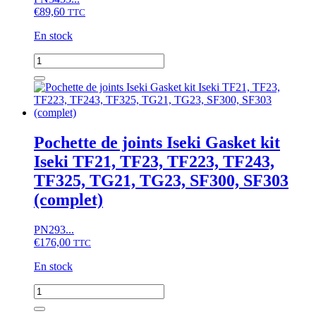
€
89,60
TTC
En stock
quantité
de
Pochette
de
joints
Iseki
TF21,
Pochette de joints Iseki Gasket kit
TF23,
Iseki TF21, TF23, TF223, TF243,
TF223,
TG21,
TF325, TG21, TG23, SF300, SF303
TH22,
(complet)
TK21,
Moteur
E3CE
PN293...
€
176,00
TTC
En stock
quantité
de
Pochette