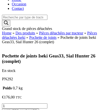
Occasion
Contact
Recherche
de
produits
Grand stock de pièces détachées
Home
»
Des produits
»
Pièces détachées par tracteur
»
Pièces
détachées Iseki
»
Pochette de joints
»
Pochette de joints Iseki
Geas33, Sial Hunter 26 (complet)
Pochette de joints Iseki Geas33, Sial Hunter 26
(complet)
En stock
PN292
Poids
0,7 kg
€
176,00
TTC
quantité
de