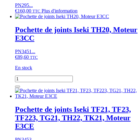
PN295...
€
160,00
Plus d'information
TTC
Pochette de joints Iseki TH20, Moteur
E3CC
PN3451...
€
89,60
TTC
En stock
quantité
de
Pochette
de
joints
Iseki
Pochette de joints Iseki TF21, TF23,
TH20,
TF223, TG21, TH22, TK21, Moteur
Moteur
E3CC
E3CE
PN3453...