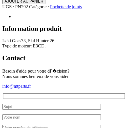
AJOUTER AU PANIER
Pochette
UGS :
PN292
Catégorie :
Pochette de joints
de
joints
Iseki
Geas33,
Information produit
Sial
Hunter
Iseki Geas33, Sial Hunter 26
26
Type de moteur: E3CD.
(complet)
Contact
Besoin d'aide pour votre dГ�cision?
Nous sommes heureux de vous aider
info@mtparts.fr