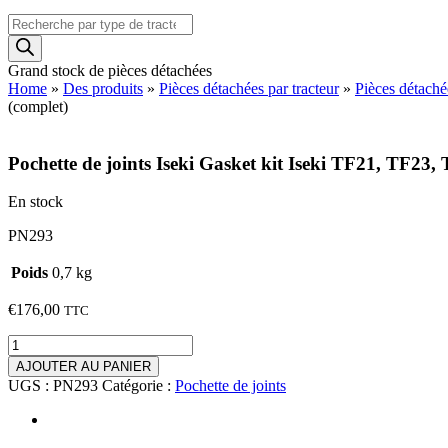
Recherche
de
produits
Grand stock de pièces détachées
Home
»
Des produits
»
Pièces détachées par tracteur
»
Pièces détaché
(complet)
Pochette de joints Iseki Gasket kit Iseki TF21, TF
En stock
PN293
Poids
0,7 kg
€
176,00
TTC
quantité
de
AJOUTER AU PANIER
Pochette
UGS :
PN293
Catégorie :
Pochette de joints
de
joints
Iseki