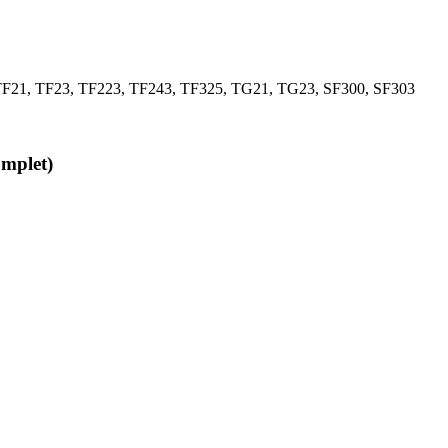
eki TF21, TF23, TF223, TF243, TF325, TG21, TG23, SF300, SF303
omplet)