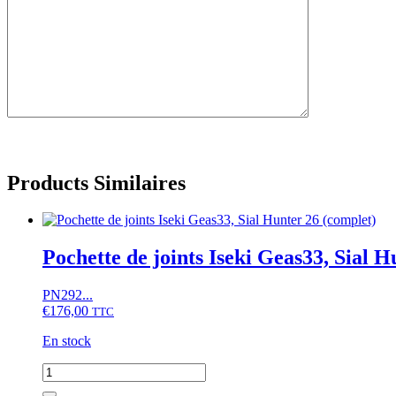
Products Similaires
Pochette de joints Iseki Geas33, Sial H
PN292...
€
176,00
TTC
En stock
quantité
de