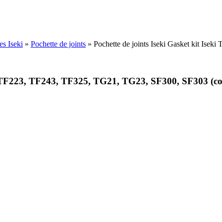
es Iseki
»
Pochette de joints
»
Pochette de joints Iseki Gasket kit Is
23, TF223, TF243, TF325, TG21, TG23, SF300, SF303 (c