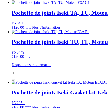
Pochette
de
joints
Pochette de joints Iseki TA, TU, Mot
Iseki
Geas33,
PN3450...
Sial
€
120,00
Plus d'information
Hunter
TTC
26
(complet)
Pochette de joints Iseki TU, TL, Mot
PN3449...
€
120,00
TTC
Disponible sur commande
quantité
de
Pochette
de
joints
Pochette de joints Iseki Gasket kit Is
Iseki
TU,
PN295...
TL,
€
160,00
Plus d'information
Moteur
TTC