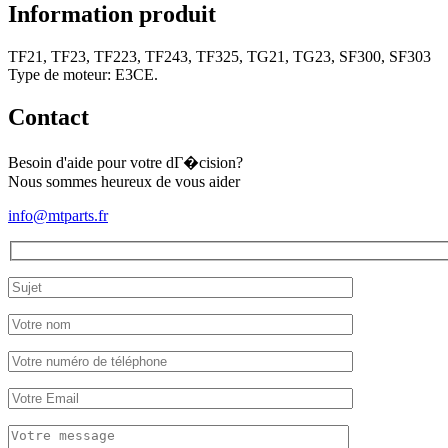
Gasket
Information produit
kit
Iseki
TF21, TF23, TF223, TF243, TF325, TG21, TG23, SF300, SF303
TF21,
Type de moteur: E3CE.
TF23,
TF223,
TF243,
Contact
TF325,
TG21,
Besoin d'aide pour votre dГ�cision?
TG23,
Nous sommes heureux de vous aider
SF300,
SF303
info@mtparts.fr
(complet)