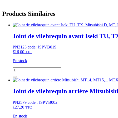
Products Similaires
Joint de vilebrequin avant Iseki TU
PN3123 code: JSPVB019...
€
16,00
TTC
En stock
quantité
de
Joint
de
vilebrequin
Joint de vilebrequin arrière Mitsub
avant
Iseki
PN2579 code : JSPVB002...
TU,
€
27,20
TX,
TTC
Mitsubishi
En stock
D,