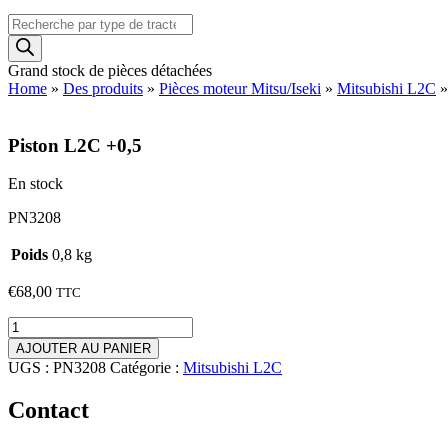
Recherche
de
produits
Grand stock de pièces détachées
Home
»
Des produits
»
Pièces moteur Mitsu/Iseki
»
Mitsubishi L2C
Piston L2C +0,5
En stock
PN3208
Poids
0,8 kg
€
68,00
TTC
quantité
de
AJOUTER AU PANIER
Piston
UGS :
PN3208
Catégorie :
Mitsubishi L2C
L2C
+0,5
Contact