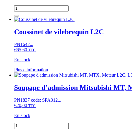
MT,
quantité
MTE,
de
Suzue
Joint
M,
de
Moteurs
vilebrequin
Coussinet de vilebrequin L2C
KE70...
arrière
Mitsubishi
PN1642...
MT14,
€
65,60
MT15,...
TTC
MTX13,
En stock
MTX15,
Iseki
Ce
Plus d'information
TU135,
produit
TU137,
a
moteur
plusieurs
Soupape d’admission Mitsubishi MT,
L2,
variations.
L3
Les
PN1837 code: SPA012...
options
€
20,00
TTC
peuvent
être
En stock
choisies
sur
quantité
la
de