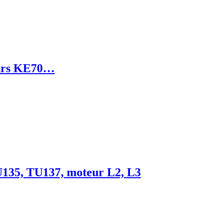
eurs KE70…
U135, TU137, moteur L2, L3