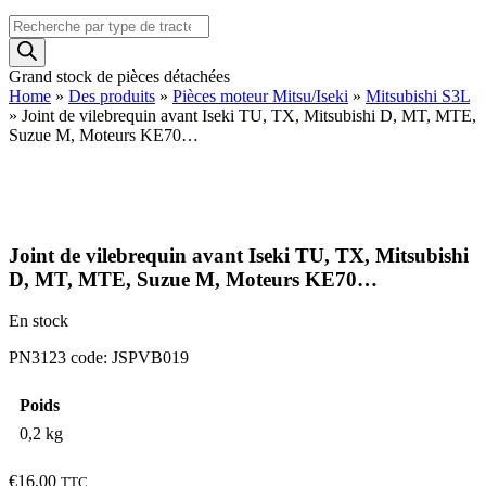
Recherche
de
produits
Grand stock de pièces détachées
Home
»
Des produits
»
Pièces moteur Mitsu/Iseki
»
Mitsubishi S3L
»
Joint de vilebrequin avant Iseki TU, TX, Mitsubishi D, MT, MTE,
Suzue M, Moteurs KE70…
Joint de vilebrequin avant Iseki TU, TX, Mitsubishi
D, MT, MTE, Suzue M, Moteurs KE70…
En stock
PN3123 code: JSPVB019
Poids
0,2 kg
€
16,00
TTC