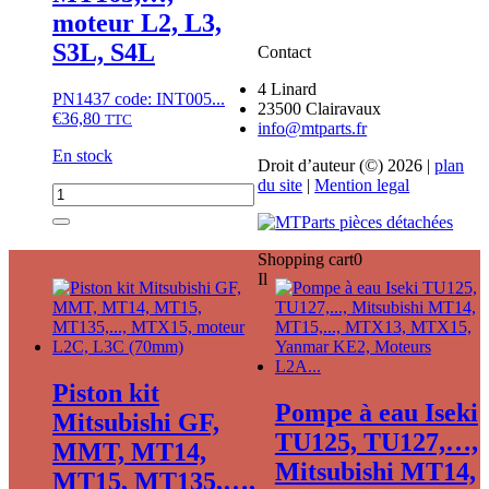
de
moteur L2, L3,
culasse
S3L, S4L
Contact
L2C
4 Linard
PN1437 code: INT005...
23500 Clairavaux
€
36,80
TTC
info@mtparts.fr
En stock
Droit d’auteur (©) 2026 |
plan
du site
|
Mention legal
quantité
de
Interrupteur
température
Shopping cart
0
d'eau
Il
Iseki
TU135,
TU137,
Mitsubishi
MT16,
Piston kit
MT165,...,
Pompe à eau Iseki
moteur
Mitsubishi GF,
L2,
TU125, TU127,…,
MMT, MT14,
L3,
Mitsubishi MT14,
S3L,
MT15, MT135,…,
S4L