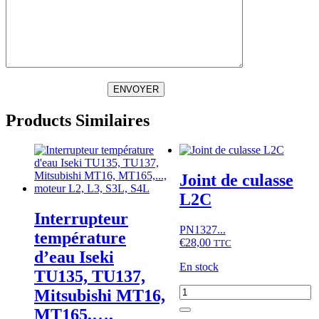
ENVOYER
Products Similaires
Joint de culasse
L2C
Interrupteur
PN1327...
température
€
28,00
TTC
d’eau Iseki
En stock
TU135, TU137,
quantité
Mitsubishi MT16,
de
MT165,…,
Joint