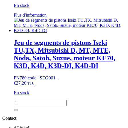
TS,
En stock
TM,
SGR,
Ce
Plus d'information
SXG,
produit
Mitsubishi
a
D,
plusieurs
MT,
variations.
MTE,
Les
Jeu de segments de pistons Iseki
MTX,
options
Suzue
TU,TX, Mitsubishi D, MT, MTE,
peuvent
M,
être
Noda, Satoh, Suzue, moteur KE70,
Satoh
choisies
ST,
K3D, K4D, K3D-DI, K4D-DI
sur
Moteurs
la
KE70...
page
PN780 code : SEG001...
(76,5°C)
du
€
27,20
TTC
produit
En stock
quantité
de
Jeu
de
Contact
segments
de
4 Linard