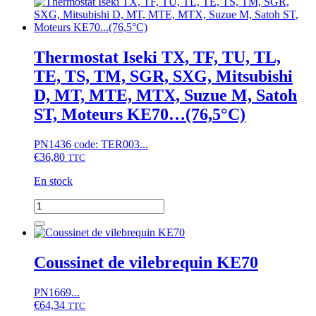
Mitsubishi
D,
MT,
M,
Thermostat Iseki TX, TF, TU, TL,
Iseki
TE, TS, TM, SGR, SXG, Mitsubishi
TX,
Suzue
D, MT, MTE, MTX, Suzue M, Satoh
M,
ST, Moteurs KE70…(76,5°C)
Satoh
ST,
Moteur
PN1436 code: TER003...
KE70,
€
36,80
TTC
KE75
(9
En stock
cannelures)
quantité
de
Thermostat
Iseki
TX,
Coussinet de vilebrequin KE70
TF,
TU,
PN1669...
TL,
€
64,34
TE,
TTC