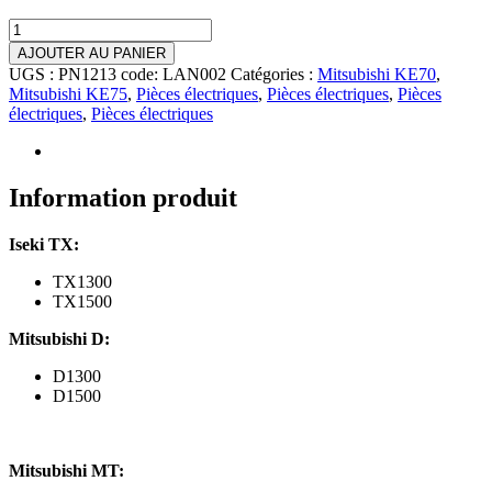
quantité
de
AJOUTER AU PANIER
Lanceur
UGS :
PN1213 code: LAN002
Catégories :
Mitsubishi KE70
,
Iseki
Mitsubishi KE75
,
Pièces électriques
,
Pièces électriques
,
Pièces
TX,
électriques
,
Pièces électriques
Mitsubishi
D,
MT,
M,
Information produit
Satoh
ST,
Iseki TX:
Suzue
M,
TX1300
Moteur
TX1500
KE70,
KE75
Mitsubishi D:
D1300
D1500
Mitsubishi MT: