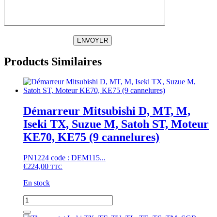
ENVOYER
Products Similaires
Démarreur Mitsubishi D, MT, M,
Iseki TX, Suzue M, Satoh ST, Moteur
KE70, KE75 (9 cannelures)
PN1224 code : DEM115...
€
224,00
TTC
En stock
quantité
de
Démarreur