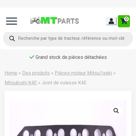
0
Home
Recherche
de
produits
Occasion
Grand stock de pièces détachées
Contact
Home
»
Des produits
»
Pièces moteur Mitsu/Iseki
»
Mitsubishi K4E
»
Joint de culasse K4E