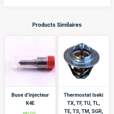
Products Similaires
Buse d’injecteur
Thermostat Iseki
K4E
TX, TF, TU, TL,
TE, TS, TM, SGR,
PN1775...