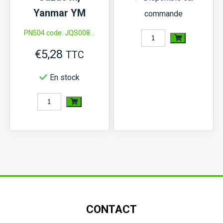
MTX,
Yanmar YM
commande
Suzue
PN504 code: JQS008...
M,
quantité
Satoh
€
5,28
de
TTC
ST,
Bielle
En stock
Moteurs
K4E
KE70...
quantité
(diamètre
(76,5°C)
de
23
Joint
mm)
de
queue
de
soupape
CONTACT
Iseki