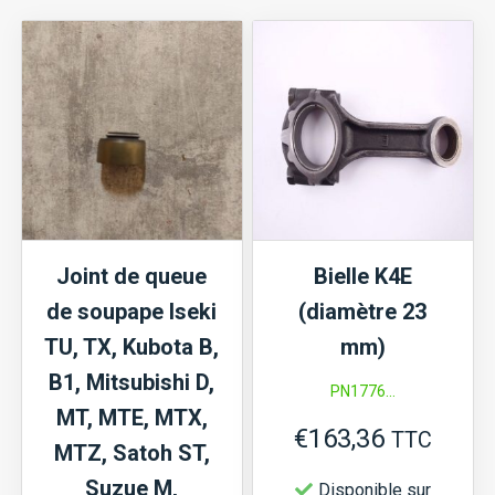
Iseki
TX,
TF,
TU,
TL,
TE,
TS,
TM,
Joint de queue
Bielle K4E
SGR,
de soupape Iseki
(diamètre 23
SXG,
TU, TX, Kubota B,
mm)
Mitsubishi
B1, Mitsubishi D,
PN1776...
D,
MT, MTE, MTX,
MT,
€
163,36
TTC
MTZ, Satoh ST,
MTE,
Suzue M,
Disponible sur