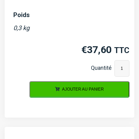
Poids
0,3 kg
€
37,60
TTC
quantité
de
Joint
AJOUTER AU PANIER
de
culasse
K4E