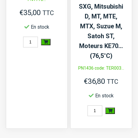
SXG, Mitsubishi
€
35,00
TTC
D, MT, MTE,
MTX, Suzue M,
En stock
Satoh ST,
quantité
Moteurs KE70…
de
(76,5°C)
Buse
PN1436 code: TER003...
d'injecteur
€
36,80
K4E
TTC
En stock
quantité
de
Thermostat