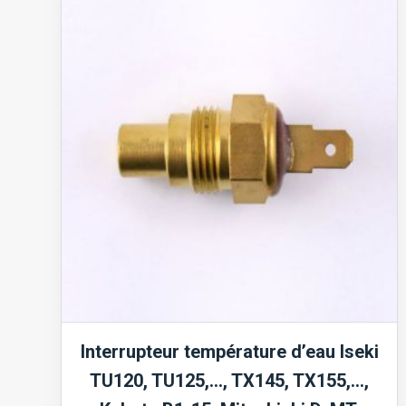
TX,
TU,
Mitsubishi
D,
MTE,
MTX,
MT,
Suzue
M,
Satoh
ST,
Moteurs
Interrupteur température d’eau Iseki
K3A...
TU120, TU125,…, TX145, TX155,…,