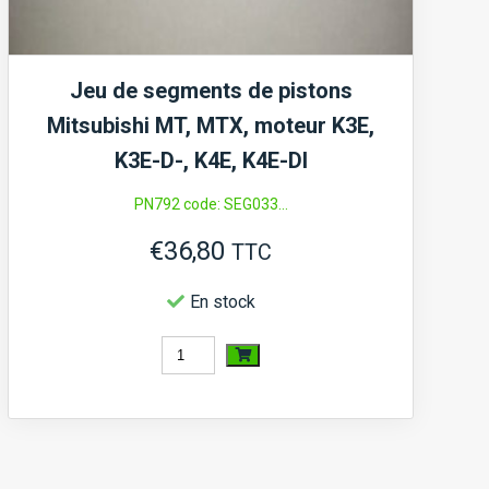
Jeu de segments de pistons
Mitsubishi MT, MTX, moteur K3E,
K3E-D-, K4E, K4E-DI
PN792 code: SEG033...
€
36,80
TTC
En stock
quantité
de
Jeu
de