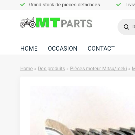
Grand stock de pièces détachées
Livr
Recherc
de
Home
produits
Occasion
HOME
OCCASION
CONTACT
Contact
Home
»
Des produits
»
Pièces moteur Mitsu/Iseki
»
M