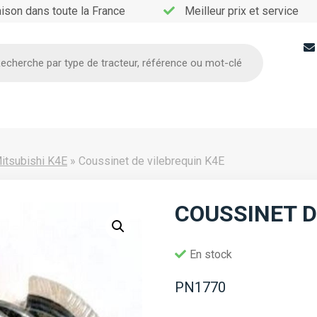
aison dans toute la France
Meilleur prix et service
he
itsubishi K4E
»
Coussinet de vilebrequin K4E
COUSSINET D
En stock
PN1770