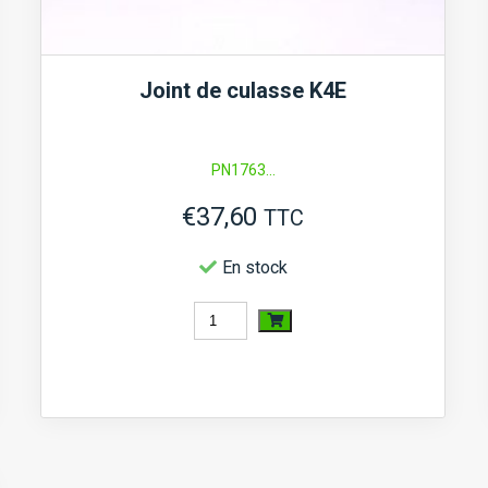
Joint de culasse K4E
PN1763...
€
37,60
TTC
En stock
quantité
de
Joint
de
culasse