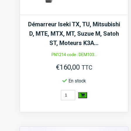
Démarreur Iseki TX, TU, Mitsubishi
D, MTE, MTX, MT, Suzue M, Satoh
ST, Moteurs K3A…
PN1214 code : DEM103...
€
160,00
TTC
En stock
quantité
de
Démarreur
Iseki