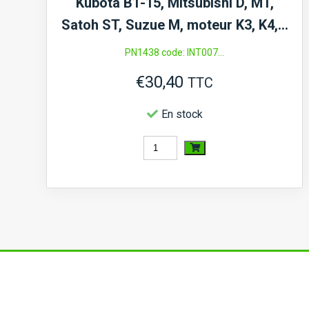
Kubota B1-15, Mitsubishi D, MT,
Satoh ST, Suzue M, moteur K3, K4,…
PN1438 code: INT007...
€
30,40
TTC
En stock
quantité
de
Interrupteur
température
d'eau
Iseki
TU120,
TU125,...,