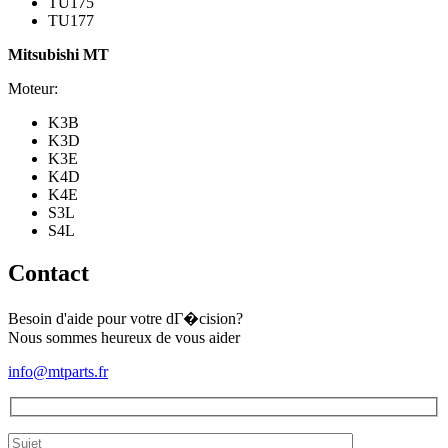
TU175
TU177
Mitsubishi MT
Moteur:
K3B
K3D
K3E
K4D
K4E
S3L
S4L
Contact
Besoin d'aide pour votre dГ�cision?
Nous sommes heureux de vous aider
info@mtparts.fr