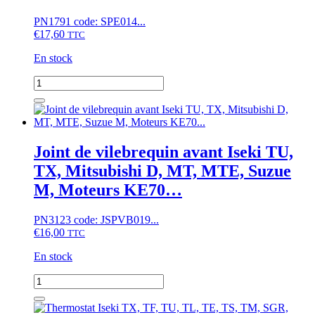
PN1791 code: SPE014...
€
17,60
TTC
En stock
quantité
de
Soupape
d'échappement
Iseki
TU,
Joint de vilebrequin avant Iseki TU,
Mitsubishi
TX, Mitsubishi D, MT, MTE, Suzue
MT,
Moteur
M, Moteurs KE70…
K3E,
K3F,
PN3123 code: JSPVB019...
K3F-
€
16,00
DI,
TTC
K4E,
En stock
K4F
quantité
de
Joint