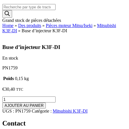
Recherche
de
produits
Grand stock de pièces détachées
Home
»
Des produits
»
Pièces moteur Mitsu/Iseki
»
Mitsubishi
K3F-DI
»
Buse d’injecteur K3F-DI
Buse d’injecteur K3F-DI
En stock
PN1759
Poids
0,15 kg
€
30,40
TTC
quantité
de
AJOUTER AU PANIER
Buse
UGS :
PN1759
Catégorie :
Mitsubishi K3F-DI
d'injecteur
K3F-
Contact
DI