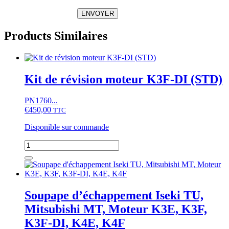
ENVOYER
Products Similaires
Kit de révision moteur K3F-DI (STD)
PN1760...
€
450,00
TTC
Disponible sur commande
quantité
de
Kit
de
révision
moteur
Soupape d’échappement Iseki TU,
K3F-
Mitsubishi MT, Moteur K3E, K3F,
DI
(STD)
K3F-DI, K4E, K4F