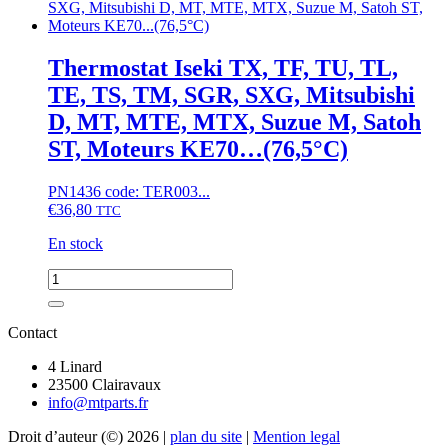
de
vilebrequin
avant
Iseki
Thermostat Iseki TX, TF, TU, TL,
TU,
TE, TS, TM, SGR, SXG, Mitsubishi
TX,
Mitsubishi
D, MT, MTE, MTX, Suzue M, Satoh
D,
ST, Moteurs KE70…(76,5°C)
MT,
MTE,
Suzue
PN1436 code: TER003...
M,
€
36,80
TTC
Moteurs
KE70...
En stock
quantité
de
Thermostat
Iseki
Contact
TX,
TF,
4 Linard
TU,
23500 Clairavaux
TL,
info@mtparts.fr
TE,
Droit d’auteur (©) 2026 |
plan du site
|
Mention legal
TS,