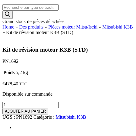
Recherche
de
produits
Grand stock de pièces détachées
Home
»
Des produits
»
Pièces moteur Mitsu/Iseki
»
Mitsubishi K3B
»
Kit de révision moteur K3B (STD)
Kit de révision moteur K3B (STD)
PN1692
Poids
5,2 kg
€
478,40
TTC
Disponible sur commande
quantité
de
AJOUTER AU PANIER
Kit
UGS :
PN1692
Catégorie :
Mitsubishi K3B
de
révision
moteur