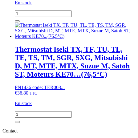
En stock
quantité
de
Régulateur
redresseur
de
tension
Iseki
Thermostat Iseki TX, TF, TU, TL,
TA,
TE, TS, TM, SGR, SXG, Mitsubishi
TU,
Mitsubishi
D, MT, MTE, MTX, Suzue M, Satoh
MT
ST, Moteurs KE70…(76,5°C)
PN1436 code: TER003...
€
36,80
TTC
En stock
quantité
de
Thermostat
Iseki
Contact
TX,