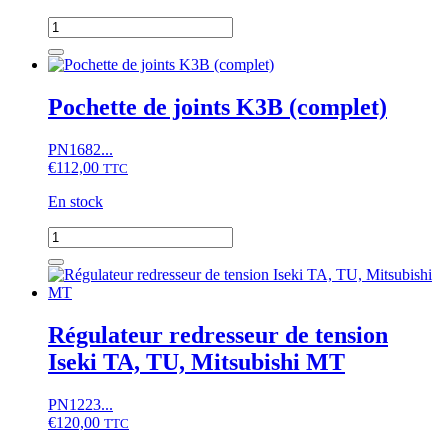
quantité
de
Jeu
de
segments
Pochette de joints K3B (complet)
de
pistons
PN1682...
Iseki
€
112,00
TU,
TTC
TX,
En stock
Mitsubishi
D,
quantité
MT,
de
Satoh
Pochette
ST,
de
Suzue
joints
M,
K3B
Régulateur redresseur de tension
moteur
(complet)
KE55,
Iseki TA, TU, Mitsubishi MT
K3B,
K4B
PN1223...
€
120,00
TTC