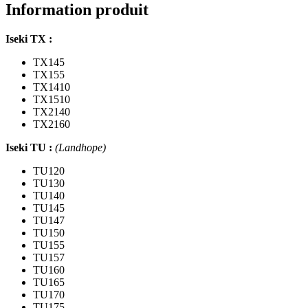
TX,
Information produit
TU,
G,
Iseki TX :
Mitsubishi
D,
TX145
MT,
TX155
MTX,
TX1410
MTE,
TX1510
Suzue
TX2140
M,
TX2160
Satoh
ST,
Iseki TU :
(Landhope)
moteur
K3
TU120
TU130
TU140
TU145
TU147
TU150
TU155
TU157
TU160
TU165
TU170
TU175