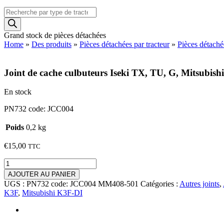
Recherche
de
produits
Grand stock de pièces détachées
Home
»
Des produits
»
Pièces détachées par tracteur
»
Pièces détaché
Joint de cache culbuteurs Iseki TX, TU, G, Mitsub
En stock
PN732 code: JCC004
Poids
0,2 kg
€
15,00
TTC
quantité
de
AJOUTER AU PANIER
Joint
UGS :
PN732 code: JCC004 MM408-501
Catégories :
Autres joints
,
de
K3F
,
Mitsubishi K3F-DI
cache
culbuteurs
Iseki