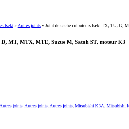
es Iseki
»
Autres joints
»
Joint de cache culbuteurs Iseki TX, TU, G,
ishi D, MT, MTX, MTE, Suzue M, Satoh ST, moteur K3
Autres joints
,
Autres joints
,
Autres joints
,
Mitsubishi K3A
,
Mitsubishi