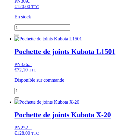
PN309...
€
120,00
TTC
En stock
quantité
de
Pochette
de
joints
Pochette de joints Kubota L1501
Kubota
B1-
PN326...
16
€
72,10
(complet)
TTC
Disponible sur commande
quantité
de
Pochette
de
joints
Pochette de joints Kubota X-20
Kubota
L1501
PN252...
€
128,00
TTC