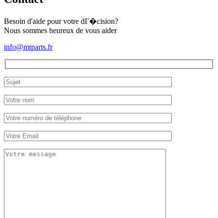
Kubota
L1501
(complet)
Besoin d'aide pour votre dГ�cision?
Nous sommes heureux de vous aider
info@mtparts.fr