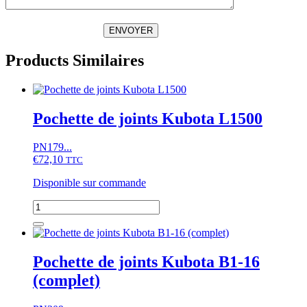
ENVOYER
Products Similaires
Pochette de joints Kubota L1500
PN179...
€
72,10
TTC
Disponible sur commande
quantité
de
Pochette
de
joints
Pochette de joints Kubota B1-16
Kubota
(complet)
L1500