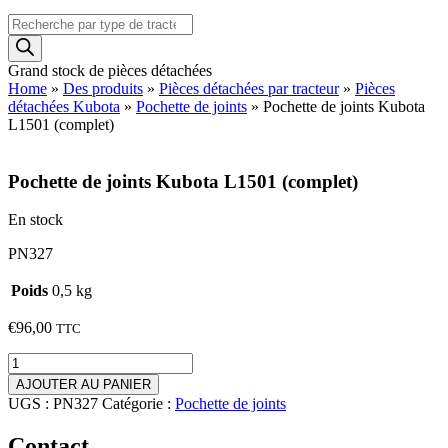
Recherche
de
produits
Grand stock de pièces détachées
Home
»
Des produits
»
Pièces détachées par tracteur
»
Pièces
détachées Kubota
»
Pochette de joints
»
Pochette de joints Kubota
L1501 (complet)
Pochette de joints Kubota L1501 (complet)
En stock
PN327
Poids
0,5 kg
€
96,00
TTC
quantité
de
AJOUTER AU PANIER
Pochette
UGS :
PN327
Catégorie :
Pochette de joints
de
joints
Contact