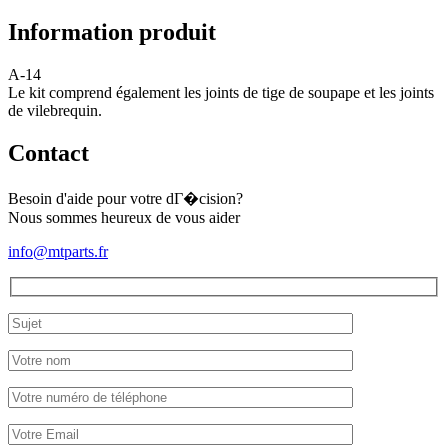
Kubota
A-
Information produit
14
(complet)
A-14
Le kit comprend également les joints de tige de soupape et les joints
de vilebrequin.
Contact
Besoin d'aide pour votre dГ�cision?
Nous sommes heureux de vous aider
info@mtparts.fr