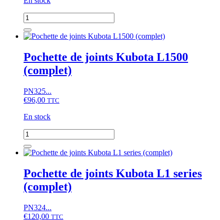
En stock
quantité
de
Pochette
de
joints
Pochette de joints Kubota L1500
Kubota
(complet)
B1-
16
(complet)
PN325...
€
96,00
TTC
En stock
quantité
de
Pochette
de
joints
Pochette de joints Kubota L1 series
Kubota
(complet)
L1500
(complet)
PN324...
€
120,00
TTC