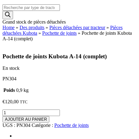
Recherche
de
produits
Grand stock de pièces détachées
Home
»
Des produits
»
Pièces détachées par tracteur
»
Pièces
détachées Kubota
»
Pochette de joints
»
Pochette de joints Kubota
A-14 (complet)
Pochette de joints Kubota A-14 (complet)
En stock
PN304
Poids
0,9 kg
€
120,00
TTC
quantité
de
AJOUTER AU PANIER
Pochette
UGS :
PN304
Catégorie :
Pochette de joints
de
joints