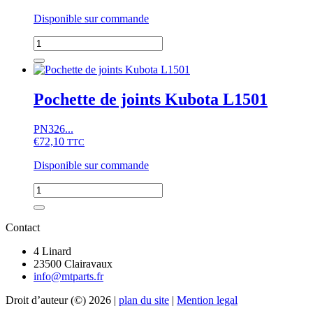
Disponible sur commande
quantité
de
Pochette
de
joints
Pochette de joints Kubota L1501
Kubota
L1
PN326...
series
€
72,10
(complet)
TTC
Disponible sur commande
quantité
de
Pochette
de
Contact
joints
Kubota
4 Linard
L1501
23500 Clairavaux
info@mtparts.fr
Droit d’auteur (©) 2026 |
plan du site
|
Mention legal