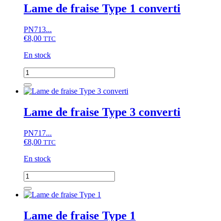
Lame de fraise Type 1 converti
PN713...
€
8,00
TTC
En stock
quantité
de
Lame
de
fraise
Lame de fraise Type 3 converti
Type
1
PN717...
converti
€
8,00
TTC
En stock
quantité
de
Lame
de
fraise
Lame de fraise Type 1
Type