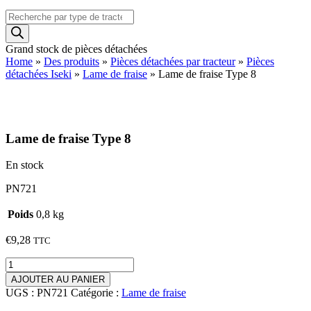
Recherche
de
produits
Grand stock de pièces détachées
Home
»
Des produits
»
Pièces détachées par tracteur
»
Pièces
détachées Iseki
»
Lame de fraise
»
Lame de fraise Type 8
Lame de fraise Type 8
En stock
PN721
Poids
0,8 kg
€
9,28
TTC
quantité
de
AJOUTER AU PANIER
Lame
UGS :
PN721
Catégorie :
Lame de fraise
de