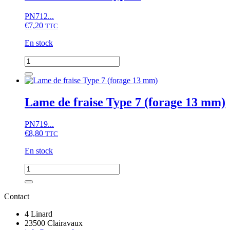
3
PN712...
converti
€
7,20
TTC
En stock
quantité
de
Lame
de
fraise
Lame de fraise Type 7 (forage 13 mm)
Type
1
PN719...
€
8,80
TTC
En stock
quantité
de
Lame
de
Contact
fraise
Type
4 Linard
7
23500 Clairavaux