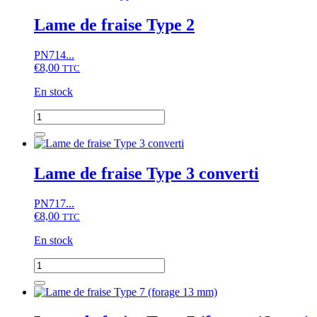
Lame de fraise Type 2
PN714...
€
8,00
TTC
En stock
quantité
de
Lame
de
fraise
Lame de fraise Type 3 converti
Type
2
PN717...
€
8,00
TTC
En stock
quantité
de
Lame
de
fraise