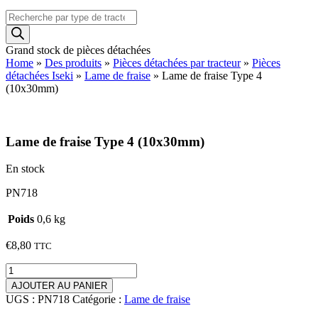
Recherche
de
produits
Grand stock de pièces détachées
Home
»
Des produits
»
Pièces détachées par tracteur
»
Pièces
détachées Iseki
»
Lame de fraise
»
Lame de fraise Type 4
(10x30mm)
Lame de fraise Type 4 (10x30mm)
En stock
PN718
Poids
0,6 kg
€
8,80
TTC
quantité
de
AJOUTER AU PANIER
Lame
UGS :
PN718
Catégorie :
Lame de fraise
de