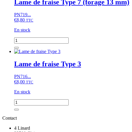
Lame de fraise Type 7 (forage 13 mm)
Type
3
PN719...
converti
€
8,80
TTC
En stock
quantité
de
Lame
de
fraise
Lame de fraise Type 3
Type
7
PN716...
(forage
€
8,00
13
TTC
mm)
En stock
quantité
de
Lame
de
Contact
fraise
Type
4 Linard