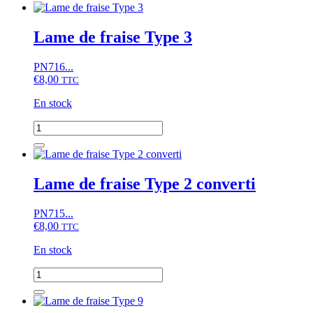
Lame de fraise Type 3
PN716...
€
8,00
TTC
En stock
quantité
de
Lame
de
fraise
Lame de fraise Type 2 converti
Type
3
PN715...
€
8,00
TTC
En stock
quantité
de
Lame
de