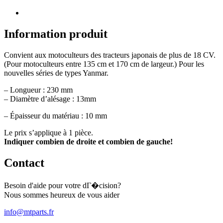
de
fraise
Type
7
Information produit
converti
(forage
Convient aux motoculteurs des tracteurs japonais de plus de 18 CV.
13
(Pour motoculteurs entre 135 cm et 170 cm de largeur.) Pour les
mm)
nouvelles séries de types Yanmar.
– Longueur : 230 mm
– Diamètre d’alésage : 13mm
– Épaisseur du matériau : 10 mm
Le prix s’applique à 1 pièce.
Indiquer combien de droite et combien de gauche!
Contact
Besoin d'aide pour votre dГ�cision?
Nous sommes heureux de vous aider
info@mtparts.fr