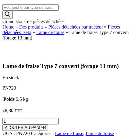
Recherche
de
produits
Grand stock de pièces détachées
Home
»
Des produits
»
Pièces détachées par tracteur
»
Pièces
détachées Iseki
»
Lame de fraise
»
Lame de fraise Type 7 converti
(forage 13 mm)
Lame de fraise Type 7 converti (forage 13 mm)
En stock
PN720
Poids
0,6 kg
€
8,80
TTC
quantité
de
AJOUTER AU PANIER
Lame
UGS :
PN720
Catégories :
Lame de fraise
,
Lame de fraise