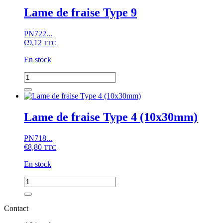
fraise
Lame de fraise Type 9
Type
2
PN722...
converti
€
9,12
TTC
En stock
quantité
de
Lame
de
fraise
Lame de fraise Type 4 (10x30mm)
Type
9
PN718...
€
8,80
TTC
En stock
quantité
de
Lame
de
Contact
fraise