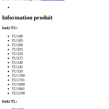
de
culasse
Iseki
TU180,185,200,...
Information produit
TL1900,
2100,
Iseki TU:
2300,
2500,
TU180
moteur
TU185
3AF1
TU200
TU205
TU220
TU225
TU240
TU245
TU320
TU1700
TU1701
TU1900
TU1901
TU2100
Iseki TL: