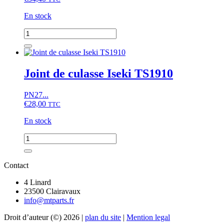
En stock
quantité
de
Joint
de
culasse
Joint de culasse Iseki TS1910
Iseki
SF
PN27...
series
€
28,00
TTC
En stock
quantité
de
Joint
de
Contact
culasse
Iseki
4 Linard
TS1910
23500 Clairavaux
info@mtparts.fr
Droit d’auteur (©) 2026 |
plan du site
|
Mention legal