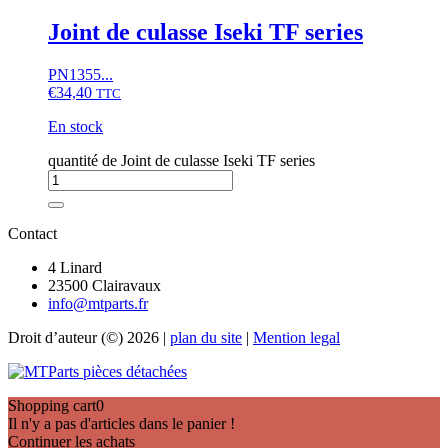
Joint de culasse Iseki TF series
PN1355...
€
34,40
TTC
En stock
quantité de Joint de culasse Iseki TF series
Contact
4 Linard
23500 Clairavaux
info@mtparts.fr
Droit d’auteur (©) 2026 |
plan du site
|
Mention legal
Shopping cart
0
Il n'y a pas d'articles dans le panier !
Continuer les achats