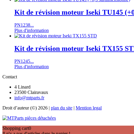
Kit de révision moteur Iseki TU145 (+
PN1238...
Plus d'information
Kit de révision moteur Iseki TX155 S
PN1245...
Plus d'information
Contact
4 Linard
23500 Clairavaux
info@mtparts.fr
Droit d’auteur (©) 2026 |
plan du site
|
Mention legal
Shopping cart
0
Il n'y a pas d'articles dans le panier !