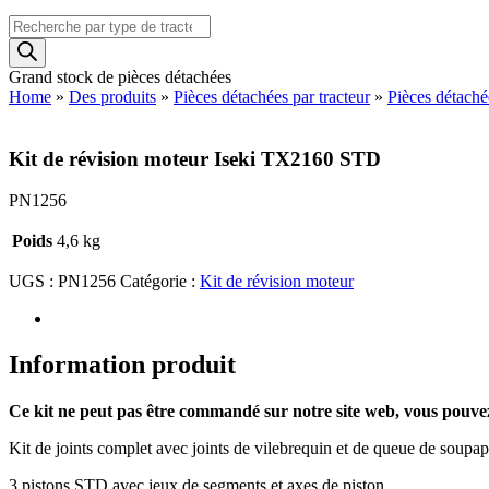
Recherche
de
produits
Grand stock de pièces détachées
Home
»
Des produits
»
Pièces détachées par tracteur
»
Pièces détaché
Kit de révision moteur Iseki TX2160 STD
PN1256
Poids
4,6 kg
UGS :
PN1256
Catégorie :
Kit de révision moteur
Information produit
Ce kit ne peut pas être commandé sur notre site web, vous pouv
Kit de joints complet avec joints de vilebrequin et de queue de soupap
3 pistons STD avec jeux de segments et axes de piston