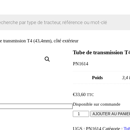
e transmission T4 (43,4mm), côté extérieur
Tube de transmission T4
PN1614
Poids
3,4 
€
33,60
TTC
Disponible sur commande
quantité
AJOUTER AU PANIE
de
Tube
de
UGS :
PN1614
Catégorie :
Tub