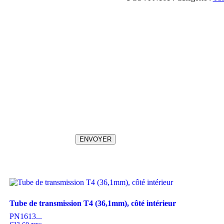
transmission
T4
(43,4mm),
côté
extérieur
ENVOYER
Tube de transmission T4 (36,1mm), côté intérieur
PN1613...