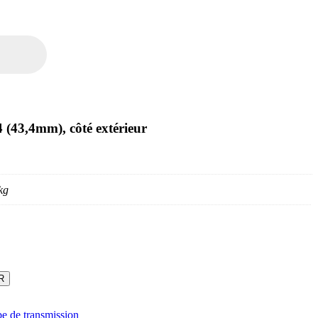
 (43,4mm), côté extérieur
kg
R
e de transmission