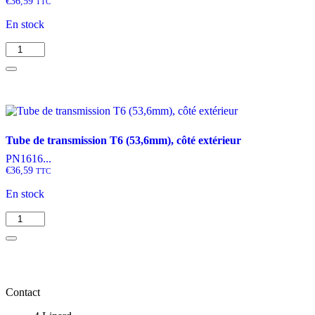
€
36,59
TTC
En stock
quantité
de
Tube
de
transmission
T6
(44,7mm),
côté
Tube de transmission T6 (53,6mm), côté extérieur
intérieur
PN1616...
€
36,59
TTC
En stock
quantité
de
Tube
de
transmission
T6
Contact
(53,6mm),
côté