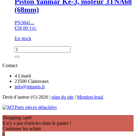
Piston Yanmar Ke-3, moteur 3TNA68
Yanmar
(68mm)
AF,
F,
FB,
PN3841...
FF,
€
58,00
TTC
FX,
KE,
En stock
Moteur
2T72,
quantité
3T72,
de
3TNA68,...
Piston
Yanmar
Contact
Ke-
3,
4 Linard
moteur
23500 Clairavaux
3TNA68
info@mtparts.fr
(68mm)
Droit d’auteur (©) 2026 |
plan du site
|
Mention legal
Shopping cart
0
Il n'y a pas d'articles dans le panier !
Continuer les achats
0