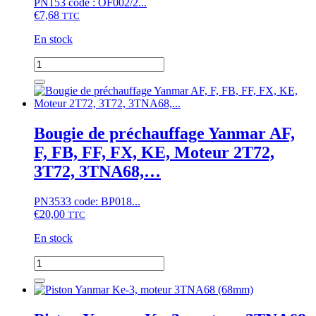
PN153 code : OF002/2...
€
7,68
TTC
En stock
quantité
de
Filtre
à
huile
Yanmar
Bougie de préchauffage Yanmar AF,
AF,
F, FB, FF, FX, KE, Moteur 2T72,
F,
EF,
3T72, 3TNA68,…
KE,
RS,
PN3533 code: BP018...
FX,
€
20,00
YM,
TTC
Moteurs
En stock
Yanmar
quantité
de
Bougie
de
préchauffage