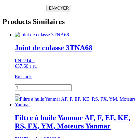
ENVOYER
Products Similaires
Joint de culasse 3TNA68
PN2714...
€
37,60
TTC
En stock
quantité
de
Joint
de
culasse
3TNA68
Filtre à huile Yanmar AF, F, EF, KE,
RS, FX, YM, Moteurs Yanmar