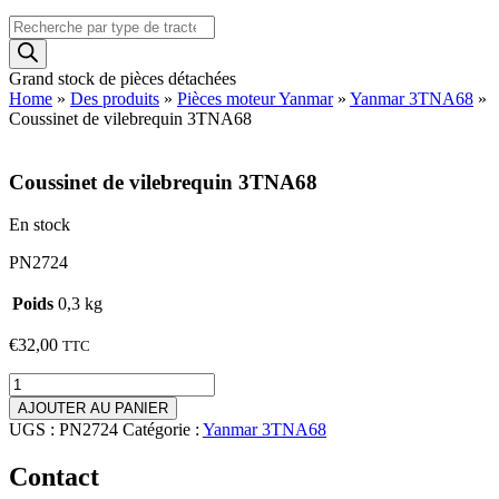
Recherche
de
produits
Grand stock de pièces détachées
Home
»
Des produits
»
Pièces moteur Yanmar
»
Yanmar 3TNA68
»
Coussinet de vilebrequin 3TNA68
Coussinet de vilebrequin 3TNA68
En stock
PN2724
Poids
0,3 kg
€
32,00
TTC
quantité
de
AJOUTER AU PANIER
Coussinet
UGS :
PN2724
Catégorie :
Yanmar 3TNA68
de
vilebrequin
Contact
3TNA68