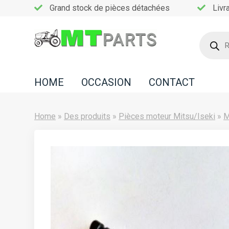
Grand stock de pièces détachées
Livr
Recherc
de
Home
produits
Occasion
HOME
OCCASION
CONTACT
Contact
Home
»
Des produits
»
Pièces moteur Mitsu/Iseki
»
M