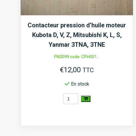
Contacteur pression d’huile moteur
Kubota D, V, Z, Mitsubishi K, L, S,
Yanmar 3TNA, 3TNE
PN3099 code: CPH001...
€
12,00
TTC
En stock
quantité
de
Contacteur
pression