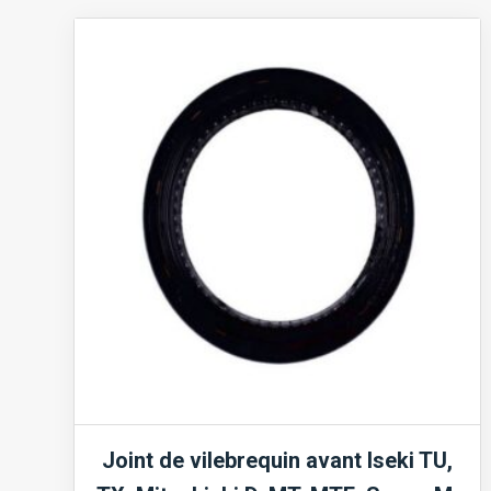
d'huile
moteur
Kubota
D,
V,
Z,
Mitsubishi
K,
L,
S,
Yanmar
3TNA,
3TNE
Joint de vilebrequin avant Iseki TU,