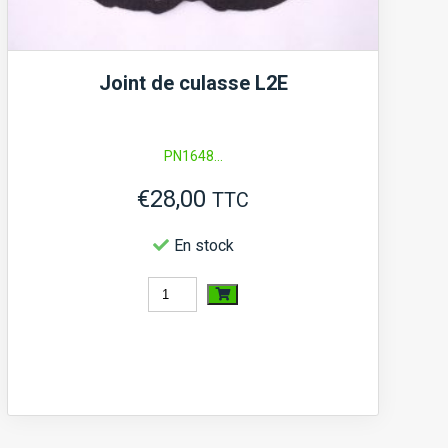
Joint de culasse L2E
PN1648...
€
28,00
TTC
En stock
quantité
de
Joint
de
culasse