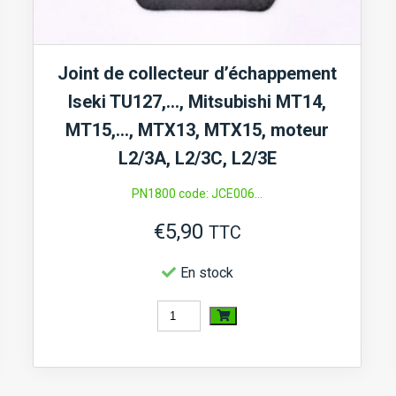
Joint de collecteur d’échappement
Iseki TU127,…, Mitsubishi MT14,
MT15,…, MTX13, MTX15, moteur
L2/3A, L2/3C, L2/3E
PN1800 code: JCE006...
€
5,90
TTC
En stock
quantité
de
Joint