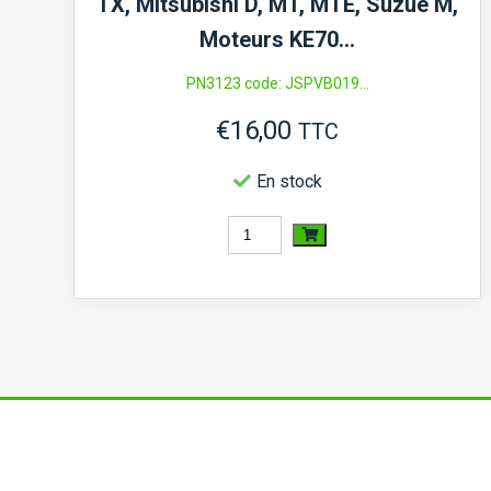
TX, Mitsubishi D, MT, MTE, Suzue M,
Moteurs KE70…
PN3123 code: JSPVB019...
€
16,00
TTC
En stock
quantité
de
Joint
de
vilebrequin
avant
Iseki
TU,