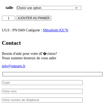
taille
quantité
AJOUTER AU PANIER
de
Coussinet
de
UGS :
PN1669
Catégorie :
Mitsubishi KE70
vilebrequin
KE70
Contact
Besoin d'aide pour votre dГ�cision?
Nous sommes heureux de vous aider
info@mtparts.fr