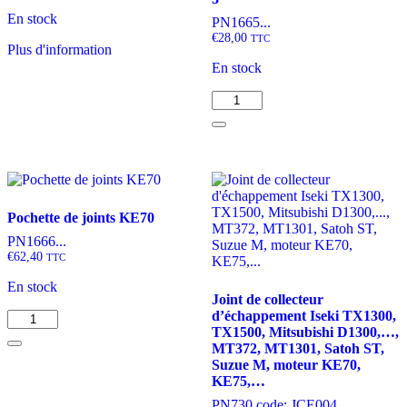
En stock
PN1665...
€
28,00
TTC
Ce
Plus d'information
produit
En stock
a
plusieurs
quantité
variations.
de
Les
Joint
options
de
peuvent
culasse
être
Iseki
choisies
TX,
sur
Mitsubishi
Pochette de joints KE70
la
MT,
PN1666...
page
D,
€
62,40
TTC
du
Satoh
produit
ST,
En stock
Suzue
Joint de collecteur
M,
d’échappement Iseki TX1300,
quantité
Moteur
TX1500, Mitsubishi D1300,…,
de
KE70
MT372, MT1301, Satoh ST,
Pochette
Type
Suzue M, moteur KE70,
de
3
KE75,…
joints
KE70
PN730 code: JCE004...