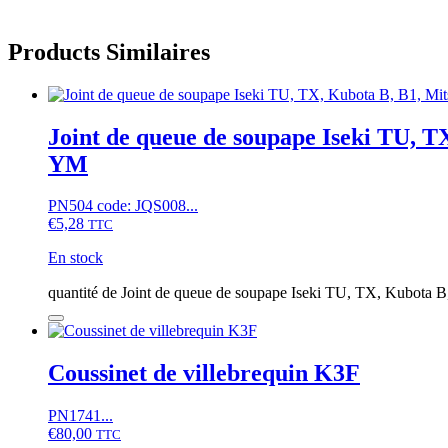
Products Similaires
Joint de queue de soupape Iseki TU,
YM
PN504 code: JQS008...
€
5,28
TTC
En stock
quantité de Joint de queue de soupape Iseki TU, TX, Kubot
Coussinet de villebrequin K3F
PN1741...
€
80,00
TTC