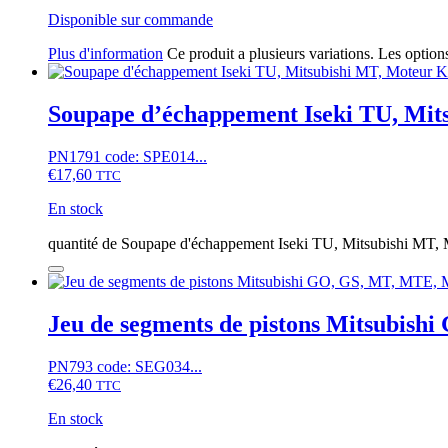
Disponible sur commande
Plus d'information
Ce produit a plusieurs variations. Les option
Soupape d’échappement Iseki TU, Mi
PN1791 code: SPE014...
€
17,60
TTC
En stock
quantité de Soupape d'échappement Iseki TU, Mitsubishi MT
Jeu de segments de pistons Mitsubis
PN793 code: SEG034...
€
26,40
TTC
En stock