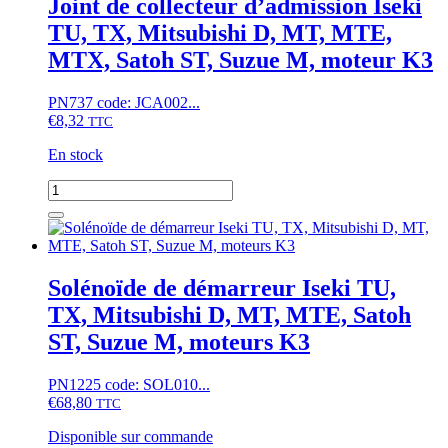
Joint de collecteur d’admission Iseki
Iseki
TU, TX, Mitsubishi D, MT, MTE,
TX,
TU,
MTX, Satoh ST, Suzue M, moteur K3
G,
Mitsubishi
PN737 code: JCA002...
D,
€
8,32
MT,
TTC
MTX,
En stock
MTE,
Suzue
quantité
M,
de
Satoh
Joint
ST,
de
moteur
collecteur
K3
d'admission
Solénoïde de démarreur Iseki TU,
Iseki
TX, Mitsubishi D, MT, MTE, Satoh
TU,
TX,
ST, Suzue M, moteurs K3
Mitsubishi
D,
PN1225 code: SOL010...
MT,
€
68,80
MTE,
TTC
MTX,
Disponible sur commande
Satoh