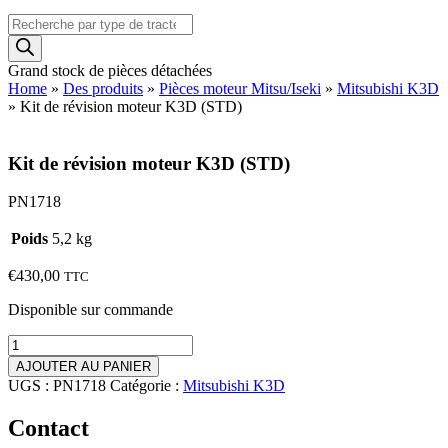
Recherche
de
produits
Grand stock de pièces détachées
Home
»
Des produits
»
Pièces moteur Mitsu/Iseki
»
Mitsubishi K3D
»
Kit de révision moteur K3D (STD)
Kit de révision moteur K3D (STD)
PN1718
Poids
5,2 kg
€
430,00
TTC
Disponible sur commande
quantité
de
AJOUTER AU PANIER
Kit
UGS :
PN1718
Catégorie :
Mitsubishi K3D
de
révision
Contact
moteur