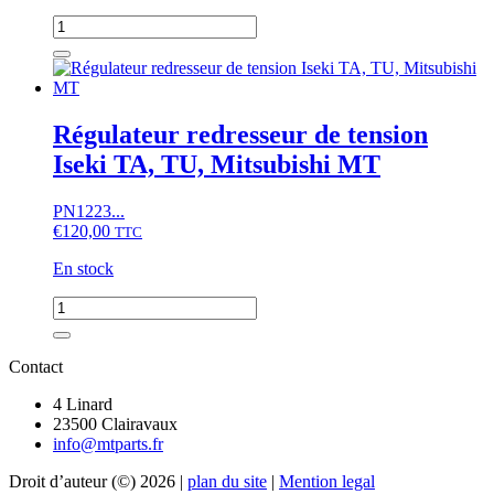
ST,
quantité
Suzue
de
M,
Solénoïde
moteur
de
K3
démarreur
Iseki
Régulateur redresseur de tension
TU,
Iseki TA, TU, Mitsubishi MT
TX,
Mitsubishi
D,
PN1223...
MT,
€
120,00
TTC
MTE,
Satoh
En stock
ST,
Suzue
quantité
M,
de
moteurs
Régulateur
K3
redresseur
Contact
de
tension
4 Linard
Iseki
23500 Clairavaux
TA,
info@mtparts.fr
TU,
Droit d’auteur (©) 2026 |
plan du site
|
Mention legal
Mitsubishi