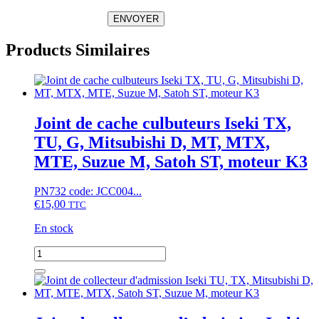
ENVOYER
Products Similaires
Joint de cache culbuteurs Iseki TX,
TU, G, Mitsubishi D, MT, MTX,
MTE, Suzue M, Satoh ST, moteur K3
PN732 code: JCC004...
€
15,00
TTC
En stock
quantité
de
Joint
de
cache
culbuteurs