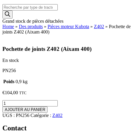
Recherche
de
produits
Grand stock de pièces détachées
Home
»
Des produits
»
Pièces moteur Kubota
»
Z402
»
Pochette de
joints Z402 (Aixam 400)
Pochette de joints Z402 (Aixam 400)
En stock
PN256
Poids
0,9 kg
€
104,00
TTC
quantité
de
AJOUTER AU PANIER
Pochette
UGS :
PN256
Catégorie :
Z402
de
joints
Contact
Z402