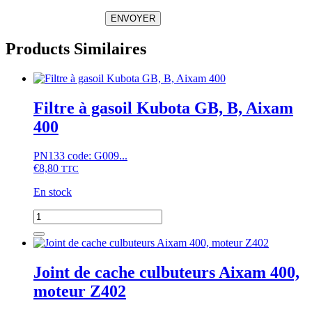
ENVOYER
Products Similaires
Filtre à gasoil Kubota GB, B, Aixam
400
PN133 code: G009...
€
8,80
TTC
En stock
quantité
de
Filtre
à
gasoil
Joint de cache culbuteurs Aixam 400,
Kubota
moteur Z402
GB,
B,