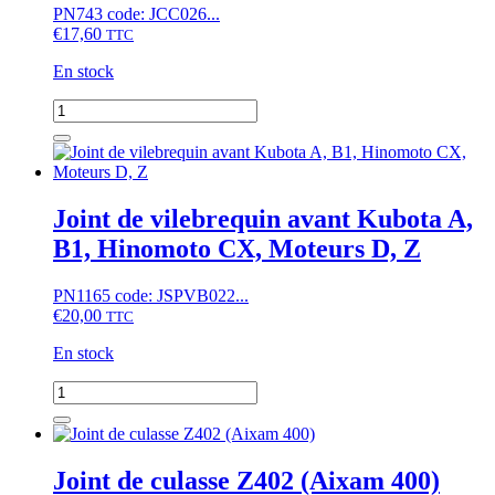
Aixam
PN743 code: JCC026...
400
€
17,60
TTC
En stock
quantité
de
Joint
de
cache
culbuteurs
Joint de vilebrequin avant Kubota A,
Aixam
B1, Hinomoto CX, Moteurs D, Z
400,
moteur
Z402
PN1165 code: JSPVB022...
€
20,00
TTC
En stock
quantité
de
Joint
de
vilebrequin
Joint de culasse Z402 (Aixam 400)
avant