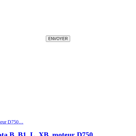
ENVOYER
ota B, B1, L, XB, moteur D750…