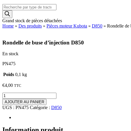
Recherche
de
produits
Grand stock de pièces détachées
Home
»
Des produits
»
Pièces moteur Kubota
»
D850
»
Rondelle de 
Rondelle de buse d’injection D850
En stock
PN475
Poids
0,1 kg
€
4,00
TTC
quantité
de
AJOUTER AU PANIER
Rondelle
UGS :
PN475
Catégorie :
D850
de
buse
d'injection
D850
Information produit