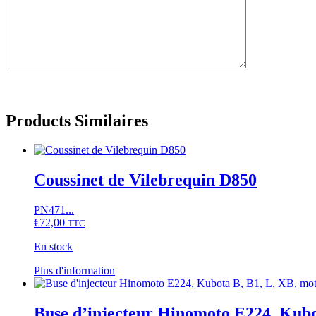
Products Similaires
Coussinet de Vilebrequin D850
PN471...
€
72,00
TTC
En stock
Ce
Plus d'information
produit
a
plusieurs
Buse d’injecteur Hinomoto E224, Kub