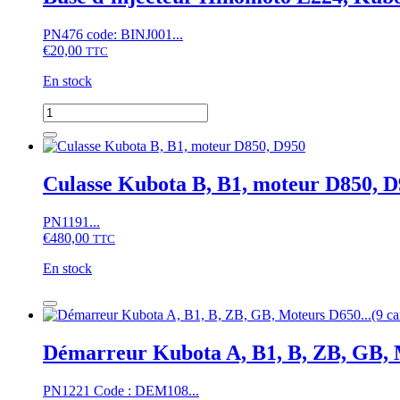
variations.
Les
PN476 code: BINJ001...
options
€
20,00
TTC
peuvent
être
En stock
choisies
sur
quantité
la
de
page
Buse
du
d'injecteur
produit
Hinomoto
Culasse Kubota B, B1, moteur D850, 
E224,
Kubota
PN1191...
B,
€
480,00
B1,
TTC
L,
En stock
XB,
moteur
quantité
D750…
de
Culasse
Kubota
Démarreur Kubota A, B1, B, ZB, GB, 
B,
B1,
PN1221 Code : DEM108...
moteur