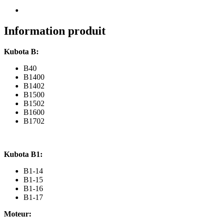
Culasse
Kubota
B,
B1,
Information produit
moteur
D850,
Kubota B:
D950
B40
B1400
B1402
B1500
B1502
B1600
B1702
Kubota B1:
B1-14
B1-15
B1-16
B1-17
Moteur: