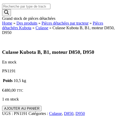
Recherche
de
produits
Grand stock de pièces détachées
Home
»
Des produits
»
Pièces détachées par tracteur
»
Pièces
détachées Kubota
»
Culasse
»
Culasse Kubota B, B1, moteur D850,
D950
Culasse Kubota B, B1, moteur D850, D950
En stock
PN1191
Poids
10,5 kg
€
480,00
TTC
1 en stock
quantité
AJOUTER AU PANIER
de
UGS :
PN1191
Catégories :
Culasse
,
D850
,
D950