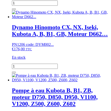
quantité
de
Joint
de
culasse
Kubota
Dynamo Hinomoto CX, NX, Iseki,
B40,
Kubota A, B, B1, GB, Moteur D662…
B1400,
B1402,
B1500,
PN1206 code: DYM002...
B1502,
€
176,00
TTC
B1550,
B6200E,
En stock
B1-
14,
quantité
B1-
de
15,
Dynamo
Moteur
Hinomoto
D850
CX,
NX,
Pompe à eau Kubota B, B1, ZB,
Iseki,
moteur D750, D850, D950, V1100,
Kubota
A,
V1200, Z500, Z600, Z602
B,
B1,