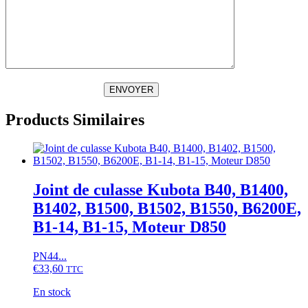
ENVOYER
Products Similaires
Joint de culasse Kubota B40, B1400,
B1402, B1500, B1502, B1550, B6200E,
B1-14, B1-15, Moteur D850
PN44...
€
33,60
TTC
En stock