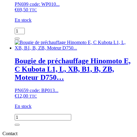
PN699 code: WP010...
GB,
€
69,50
Moteur
TTC
D662...
En stock
quantité
de
Pompe
à
eau
Kubota
Bougie de préchauffage Hinomoto E,
B,
C Kubota L1, L, XB, B1, B, ZB,
B1,
ZB,
Moteur D750…
moteur
D750,
PN659 code: BP013...
D850,
€
12,00
D950,
TTC
V1100,
En stock
V1200,
Z500,
quantité
Z600,
de
Z602
Bougie
de
Contact