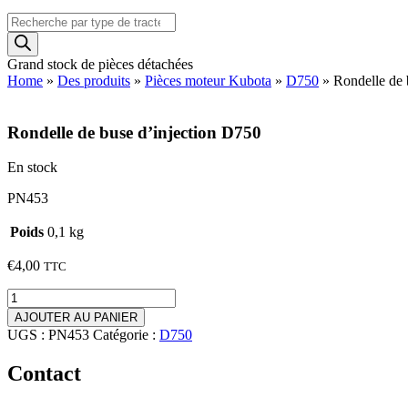
Recherche
de
produits
Grand stock de pièces détachées
Home
»
Des produits
»
Pièces moteur Kubota
»
D750
»
Rondelle de 
Rondelle de buse d’injection D750
En stock
PN453
Poids
0,1 kg
€
4,00
TTC
quantité
de
AJOUTER AU PANIER
Rondelle
UGS :
PN453
Catégorie :
D750
de
buse
Contact
d'injection
D750