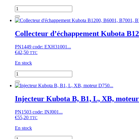
(9
quantité
cannelures)
de
Bielle
Kubota
B,
Collecteur d’échappement Kubota B12
B1,
XB,
PN1449 code: EXH31001...
Moteur
€
42,50
Z500,
TTC
D650,
En stock
D750,
D850,
quantité
D950,
de
V1200
Collecteur
d'échappement
Kubota
Injecteur Kubota B, B1, L, XB, mote
B1200,
B6001,
PN1503 code: INJ001...
B7001,
€
55,20
B7100,
TTC
moteur
En stock
D650,
D750
quantité