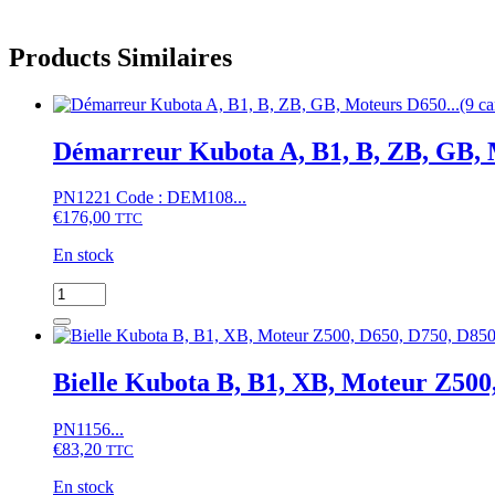
Products Similaires
Démarreur Kubota A, B1, B, ZB, GB, 
PN1221 Code : DEM108...
€
176,00
TTC
En stock
quantité
de
Démarreur
Kubota
A,
Bielle Kubota B, B1, XB, Moteur Z500
B1,
B,
PN1156...
ZB,
€
83,20
GB,
TTC
Moteurs
En stock
D650...