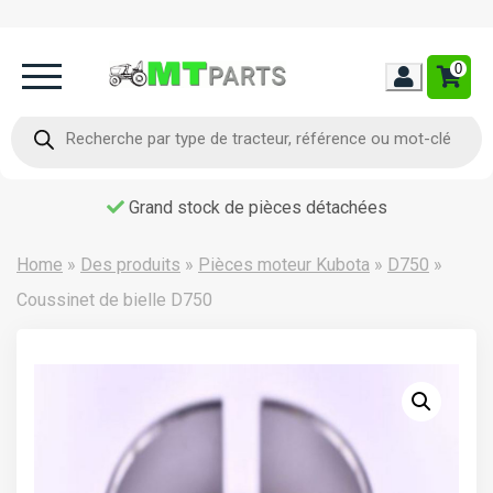
0
Home
Recherche
de
produits
Occasion
Grand stock de pièces détachées
Contact
Home
»
Des produits
»
Pièces moteur Kubota
»
D750
»
Coussinet de bielle D750