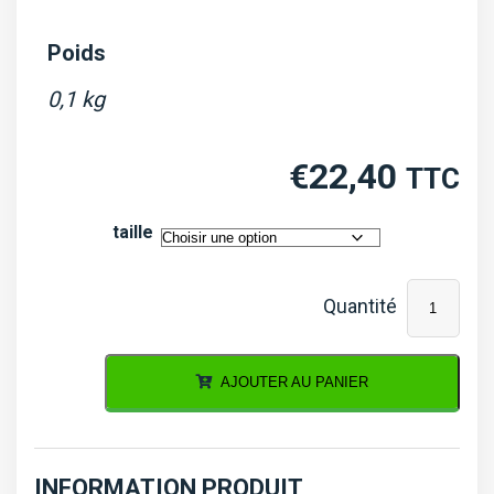
Poids
0,1 kg
€
22,40
TTC
taille
quantité
de
Coussinet
AJOUTER AU PANIER
de
bielle
D750
INFORMATION PRODUIT