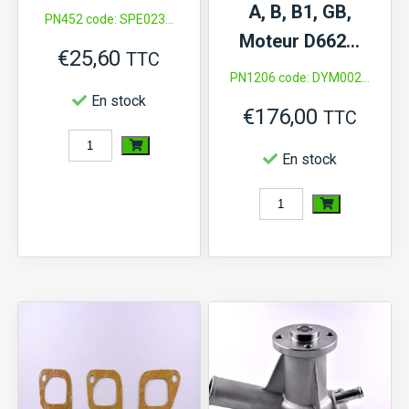
A, B, B1, GB,
PN452 code: SPE023...
Moteur D662…
€
25,60
TTC
PN1206 code: DYM002...
En stock
€
176,00
TTC
quantité
En stock
de
Soupape
quantité
d'échappement
de
D750
Dynamo
Hinomoto
CX,
NX,
Iseki,
Kubota