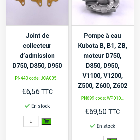
A,
B,
B1,
Joint de
Pompe à eau
GB,
collecteur
Kubota B, B1, ZB,
Moteur
d’admission
moteur D750,
D662...
D750, D850, D950
D850, D950,
V1100, V1200,
PN440 code: JCA005...
Z500, Z600, Z602
€
6,56
TTC
PN699 code: WP010...
En stock
€
69,50
TTC
quantité
En stock
de