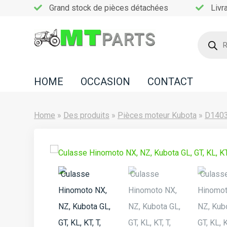
Grand stock de pièces détachées
Livr
Recherc
de
Home
produits
Occasion
HOME
OCCASION
CONTACT
Contact
Home
»
Des produits
»
Pièces moteur Kubota
»
D140