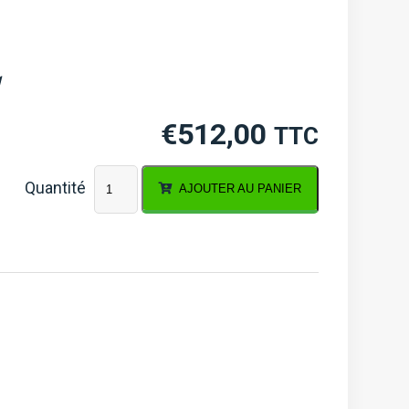
g
€
512,00
TTC
quantité
AJOUTER AU PANIER
de
Culasse
Hinomoto
NX,
NZ,
Kubota
GL,