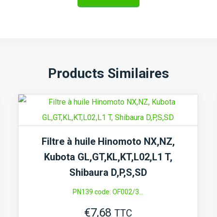
Products Similaires
Filtre à huile Hinomoto NX,NZ,
Kubota GL,GT,KL,KT,L02,L1 T,
Shibaura D,P,S,SD
PN139 code: OF002/3...
€
7,68
TTC