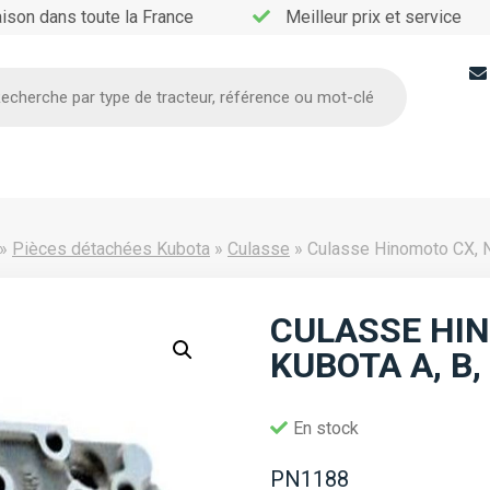
aison dans toute la France
Meilleur prix et service
he
»
Pièces détachées Kubota
»
Culasse
»
Culasse Hinomoto CX, N
CULASSE HIN
KUBOTA A, B
En stock
PN1188