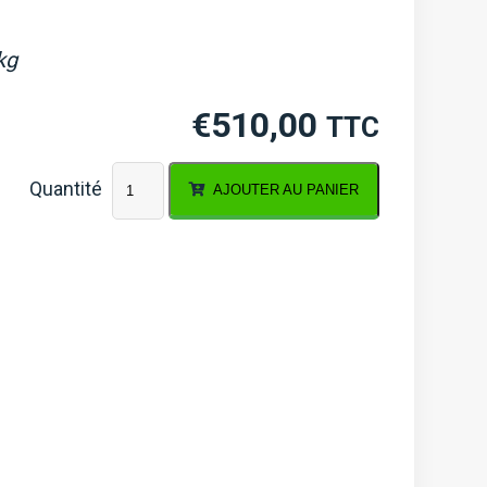
kg
€
510,00
TTC
quantité
AJOUTER AU PANIER
de
Culasse
Hinomoto
CX,
NX,
Kubota
A,
B,