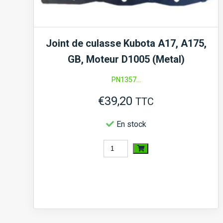
Joint de culasse Kubota A17, A175,
GB, Moteur D1005 (Metal)
PN1357...
€
39,20
TTC
En stock
quantité
de
Joint
de
culasse