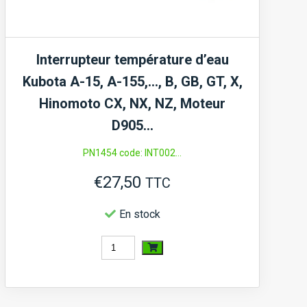
Interrupteur température d’eau
Kubota A-15, A-155,…, B, GB, GT, X,
Hinomoto CX, NX, NZ, Moteur
D905…
PN1454 code: INT002...
€
27,50
TTC
En stock
quantité
de
Interrupteur