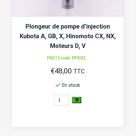
Plongeur de pompe d’injection
Kubota A, GB, X, Hinomoto CX, NX,
Moteurs D, V
PN513 code: PPI002...
€
48,00
TTC
En stock
quantité
de
Plongeur
de