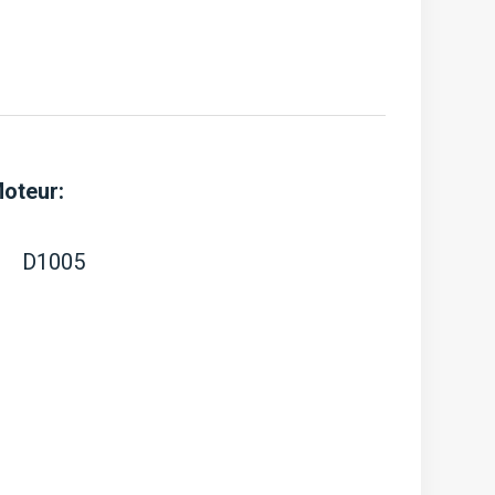
GB,
moteur
D1005
oteur:
D1005