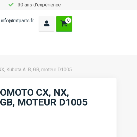
30 ans d'expérience
info@mtparts.fr
0
X, Kubota A, B, GB, moteur D1005
OMOTO CX, NX,
, GB, MOTEUR D1005