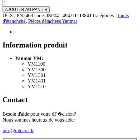
quantité
de
AJOUTER AU PANIER
Joint
UGS :
PN2469 code: JSP041 494210-13841
Catégories :
Joints
spi
d'étanchéité
,
Pièces détachées Yanmar
pont
avant
horizontal
Yanmar
Information produit
YM1100,
YM1300,
Yanmar YM:
YM1301,
YM1100
YM1401,
YM1300
YM1510
YM1301
YM1401
YM1510
Contact
Besoin d'aide pour votre dГ�cision?
Nous sommes heureux de vous aider
info@mtparts.fr