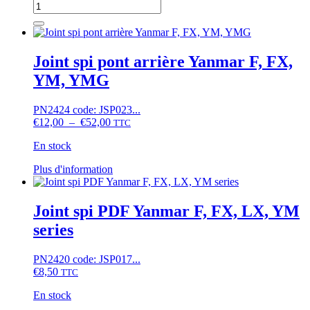
series
quantité
de
Joint
spi
PDF
Joint spi pont arrière Yanmar F, FX,
Yanmar
YM, YMG
F145,
F155,
F165,
PN2424 code: JSP023...
F175,
Plage
€
12,00
–
€
52,00
TTC
FH16
de
En stock
prix :
€12,00
Ce
Plus d'information
à
produit
€52,00
a
plusieurs
Joint spi PDF Yanmar F, FX, LX, YM
variations.
series
Les
options
peuvent
PN2420 code: JSP017...
être
€
8,50
TTC
choisies
sur
En stock
la