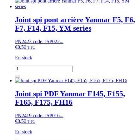
Joint spi pont arrière Yanmar F5, F6,
F7, F14, F15, YM series
PN2423 code: JSP022...
€
8,50
TTC
En stock
quantité
de
Joint
spi
pont
Joint spi PDF Yanmar F145, F155,
arrière
F165, F175, FH16
Yanmar
F5,
F6,
PN2419 code: JSP016...
F7,
€
8,50
TTC
F14,
F15,
En stock
YM