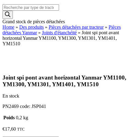
Recherche
de
produits
Grand stock de pièces détachées
Home
»
Des produits
»
Pièces détachées par tracteur
»
Pièces
détachées Yanmar
»
Joints d'étanchéité
»
Joint spi pont avant
horizontal Yanmar YM1100, YM1300, YM1301, YM1401,
YM1510
Joint spi pont avant horizontal Yanmar YM1100,
YM1300, YM1301, YM1401, YM1510
En stock
PN2469 code: JSP041
Poids
0,2 kg
€
17,60
TTC