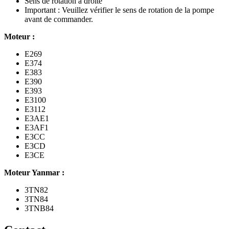
Sens de rotation à droite
Important : Veuillez vérifier le sens de rotation de la pompe
avant de commander.
Moteur :
E269
E374
E383
E390
E393
E3100
E3112
E3AE1
E3AF1
E3CC
E3CD
E3CE
Moteur Yanmar :
3TN82
3TN84
3TNB84