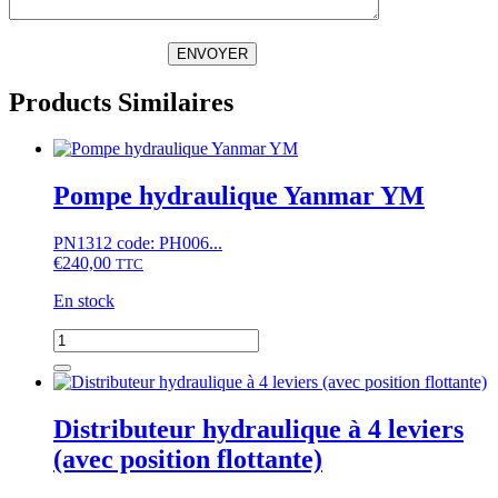
ENVOYER
Products Similaires
Pompe hydraulique Yanmar YM
PN1312 code: PH006...
€
240,00
TTC
En stock
quantité
de
Pompe
hydraulique
Yanmar
Distributeur hydraulique à 4 leviers
YM
(avec position flottante)