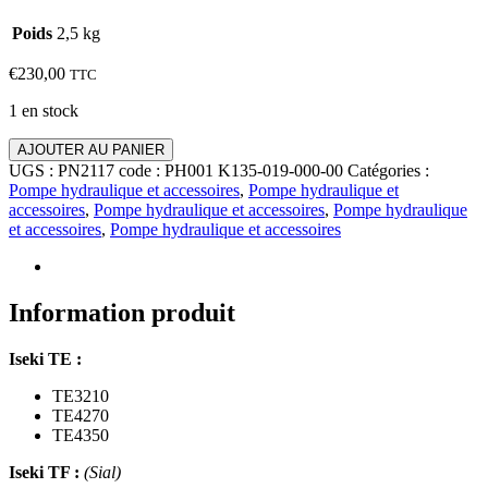
Poids
2,5 kg
€
230,00
TTC
1 en stock
quantité
AJOUTER AU PANIER
de
UGS :
PN2117 code : PH001 K135-019-000-00
Catégories :
Pompe
Pompe hydraulique et accessoires
,
Pompe hydraulique et
hydraulique
accessoires
,
Pompe hydraulique et accessoires
,
Pompe hydraulique
Iseki
et accessoires
,
Pompe hydraulique et accessoires
TA,
TE,
TF,
TL,
Information produit
TM,
TU,
Iseki TE :
TH,
Kubota
TE3210
L,
TE4270
Mitsubishi
TE4350
D,
MT,
Iseki TF :
(Sial)
Satoh,