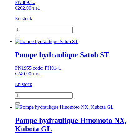
PN3893...
€
202,00
TTC
En stock
quantité
de
Distributeur
hydraulique
à
Pompe hydraulique Satoh ST
4
leviers
PN1955 code: PH014...
(avec
€
240,00
position
TTC
flottante)
En stock
quantité
de
Pompe
hydraulique
Satoh
Pompe hydraulique Hinomoto NX,
ST
Kubota GL