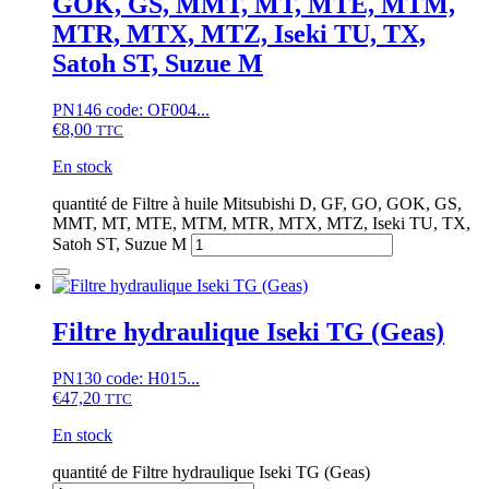
GOK, GS, MMT, MT, MTE, MTM,
MTR, MTX, MTZ, Iseki TU, TX,
Satoh ST, Suzue M
PN146 code: OF004...
€
8,00
TTC
En stock
quantité de Filtre à huile Mitsubishi D, GF, GO, GOK, GS,
MMT, MT, MTE, MTM, MTR, MTX, MTZ, Iseki TU, TX,
Satoh ST, Suzue M
Filtre hydraulique Iseki TG (Geas)
PN130 code: H015...
€
47,20
TTC
En stock
quantité de Filtre hydraulique Iseki TG (Geas)