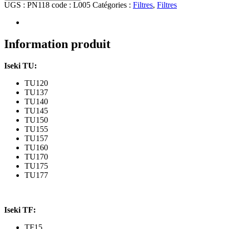
UGS :
PN118 code : L005
Catégories :
Filtres
,
Filtres
Information produit
Iseki TU:
TU120
TU137
TU140
TU145
TU150
TU155
TU157
TU160
TU170
TU175
TU177
Iseki TF:
TF15