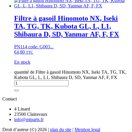
Filtre à gasoil Hinomoto NX, Iseki
TA, TG, TK, Kubota GL, L, L1,
Shibaura D, SD, Yanmar AF, F, FX
PN114 code: G003...
€
4,80
TTC
En stock
quantité de Filtre à gasoil Hinomoto NX, Iseki TA, TG, TK,
Kubota GL, L, L1, Shibaura D, SD, Yanmar AF, F, FX
Contact
4 Linard
23500 Clairavaux
info@mtparts.fr
Droit d’auteur (©) 2026 |
plan du site
|
Mention legal