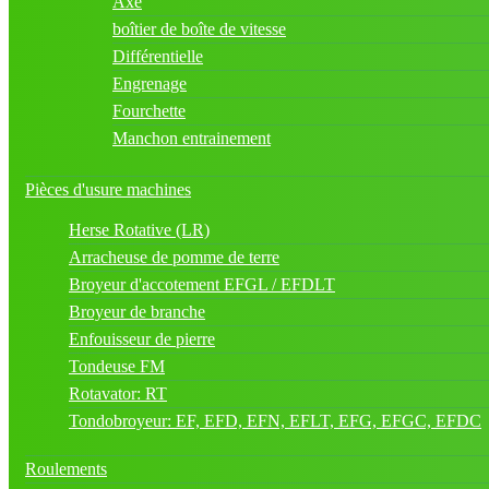
Axe
boîtier de boîte de vitesse
Différentielle
Engrenage
Fourchette
Manchon entrainement
Pièces d'usure machines
Herse Rotative (LR)
Arracheuse de pomme de terre
Broyeur d'accotement EFGL / EFDLT
Broyeur de branche
Enfouisseur de pierre
Tondeuse FM
Rotavator: RT
Tondobroyeur: EF, EFD, EFN, EFLT, EFG, EFGC, EFDC
Roulements