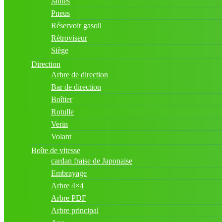
Jantes
Pneus
Réservoir gasoil
Rétroviseur
Siège
Direction
Arbre de direction
Bar de direction
Boîtier
Rotulle
Verin
Volant
Boîte de vitesse
cardan fraise de Japonaise
Embrayage
Arbre 4×4
Arbre PDF
Arbre principal