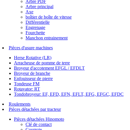
Arbre PDF
Arbre principal
Axe
boîtier de boîte de vitesse
Différentielle
Engrenage
Fourchette
Manchon entrainement
Pièces d'usure machines
Herse Rotative (LR)
Arracheuse de pomme de terre
Broyeur d'accotement EFGL / EFDLT
Broyeur de branche
Enfouisseur de pierre
Tondeuse FM
Rotavator: RT
Tondobroyeur: EF, EFD, EFN, EFLT, EFG, EFGC, EFDC
Roulements
Pièces détachées par tracteur
Pièces détachées Hinomoto
Clé de contact
Courroie