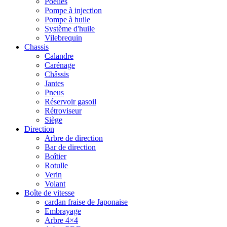
Poelies
Pompe à injection
Pompe à huile
Système d'huile
Vilebrequin
Chassis
Calandre
Carénage
Châssis
Jantes
Pneus
Réservoir gasoil
Rétroviseur
Siège
Direction
Arbre de direction
Bar de direction
Boîtier
Rotulle
Verin
Volant
Boîte de vitesse
cardan fraise de Japonaise
Embrayage
Arbre 4×4