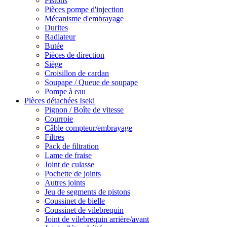
Pistons
Pièces pompe d'injection
Mécanisme d'embrayage
Durites
Radiateur
Butée
Pièces de direction
Siège
Croisillon de cardan
Soupape / Queue de soupape
Pompe à eau
Pièces détachées Iseki
Pignon / Boîte de vitesse
Courroie
Câble compteur/embrayage
Filtres
Pack de filtration
Lame de fraise
Joint de culasse
Pochette de joints
Autres joints
Jeu de segments de pistons
Coussinet de bielle
Coussinet de vilebrequin
Joint de vilebrequin arrière/avant