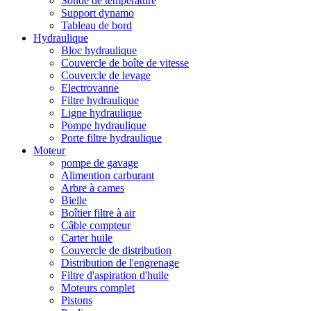
Sonde de température
Support dynamo
Tableau de bord
Hydraulique
Bloc hydraulique
Couvercle de boîte de vitesse
Couvercle de levage
Electrovanne
Filtre hydraulique
Ligne hydraulique
Pompe hydraulique
Porte filtre hydraulique
Moteur
pompe de gavage
Alimention carburant
Arbre à cames
Bielle
Boîtier filtre à air
Câble compteur
Carter huile
Couvercle de distribution
Distribution de l'engrenage
Filtre d'aspiration d'huile
Moteurs complet
Pistons