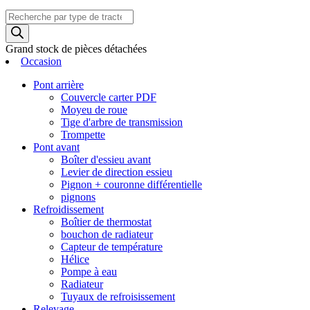
Recherche
de
produits
Grand stock de pièces détachées
Occasion
Pont arrière
Couvercle carter PDF
Moyeu de roue
Tige d'arbre de transmission
Trompette
Pont avant
Boîter d'essieu avant
Levier de direction essieu
Pignon + couronne différentielle
pignons
Refroidissement
Boîtier de thermostat
bouchon de radiateur
Capteur de température
Hélice
Pompe à eau
Radiateur
Tuyaux de refroisissement
Relevage