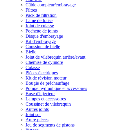
Câble compteur/embrayage
Filtres
Pack de filtration
Lame de fraise
Joint de culasse
Pochette de joints
Disque d'embrayage
Kit d'embrayage
Coussinet de bielle
Bielle
Joint de vilebrequin arrière/avant
Chemise de cylindre
Culasse
Pièces électriques
Kit de révision moteur
Bougie de préchauffage
Pompe hydraulique et accessoires
Buse d'injecteur
Lampes et accessoires
Coussinet de vilebrequin
Autres joints
Joint spi
Autre pièces
Jeu de segments de pistons