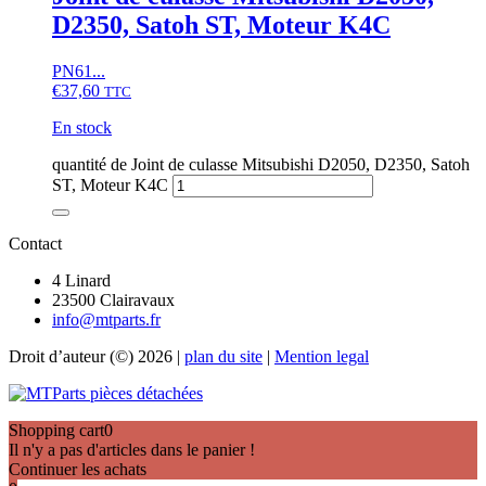
D2350, Satoh ST, Moteur K4C
PN61...
€
37,60
TTC
En stock
quantité de Joint de culasse Mitsubishi D2050, D2350, Satoh
ST, Moteur K4C
Contact
4 Linard
23500 Clairavaux
info@mtparts.fr
Droit d’auteur (©) 2026 |
plan du site
|
Mention legal
Shopping cart
0
Il n'y a pas d'articles dans le panier !
Continuer les achats