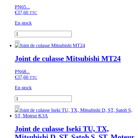
MT180
PN65...
€
37,60
TTC
En stock
quantité
de
Joint
de
culasse
Joint de culasse Mitsubishi MT24
Mitsubishi
MT21
PN68...
€
37,60
TTC
En stock
quantité
de
Joint
de
culasse
Mitsubishi
Joint de culasse Iseki TU, TX,
MT24
Mitsubishi D, ST, Satoh S, ST, Moteur