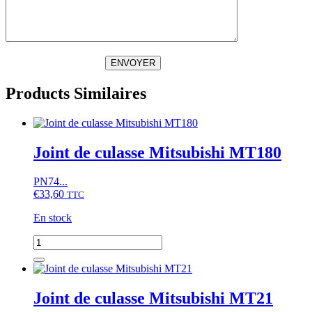
ENVOYER
Products Similaires
Joint de culasse Mitsubishi MT180
PN74...
€
33,60
TTC
En stock
quantité
de
Joint
de
culasse
Joint de culasse Mitsubishi MT21
Mitsubishi