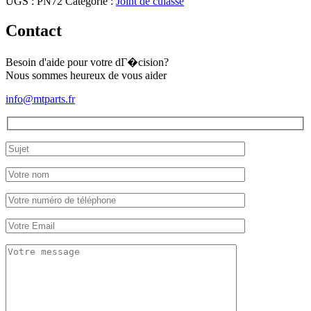
UGS :
PN72
Catégorie :
Joint de culasse
de
culasse
Contact
Mitsubishi
MT30
Besoin d'aide pour votre dГ�cision?
Nous sommes heureux de vous aider
info@mtparts.fr