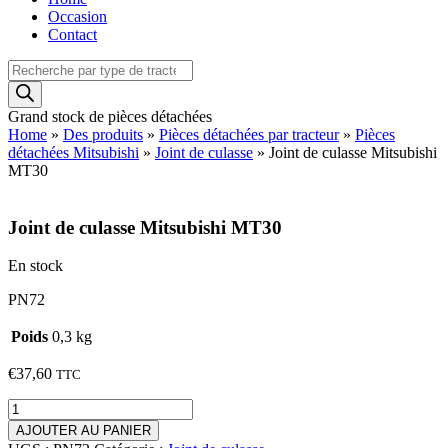
Occasion
Contact
Recherche
de
produits
Grand stock de pièces détachées
Home
»
Des produits
»
Pièces détachées par tracteur
»
Pièces
détachées Mitsubishi
»
Joint de culasse
»
Joint de culasse Mitsubishi
MT30
Joint de culasse Mitsubishi MT30
En stock
PN72
Poids
0,3 kg
€
37,60
TTC
quantité
de
AJOUTER AU PANIER
Joint