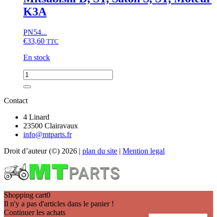
K3A
PN54...
€
33,60
TTC
En stock
quantité
de
Joint
de
Contact
culasse
Iseki
4 Linard
TU,
23500 Clairavaux
TX,
info@mtparts.fr
Mitsubishi
Droit d’auteur (©) 2026 |
plan du site
|
Mention legal
D,
ST,
Satoh
S,
ST,
Shopping cart
0
Moteur
Il n'y a pas d'articles dans le panier !
K3A
Continuer les achats