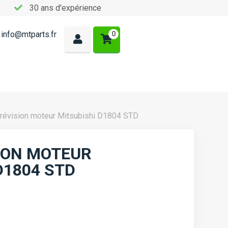
30 ans d'expérience
info@mtparts.fr
0
 révision moteur Mitsubishi D1804 STD
SION MOTEUR
D1804 STD