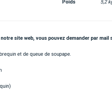
Poids
5,2 k
 notre site web, vous pouvez demander par mail 
lebrequin et de queue de soupape.
n
equin)