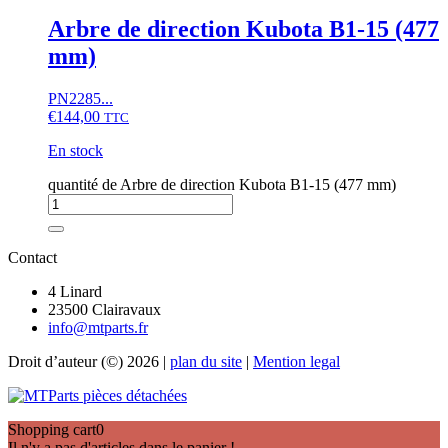
Arbre de direction Kubota B1-15 (477
mm)
PN2285...
€
144,00
TTC
En stock
quantité de Arbre de direction Kubota B1-15 (477 mm)
Contact
4 Linard
23500 Clairavaux
info@mtparts.fr
Droit d’auteur (©) 2026 |
plan du site
|
Mention legal
Shopping cart
0
Il n'y a pas d'articles dans le panier !