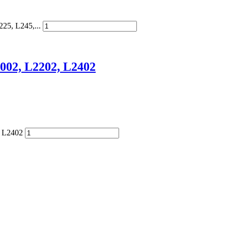
225, L245,...
2002, L2202, L2402
, L2402