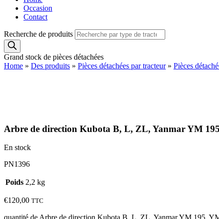
Occasion
Contact
Recherche de produits
Grand stock de pièces détachées
Home
»
Des produits
»
Pièces détachées par tracteur
»
Pièces détach
Arbre de direction Kubota B, L, ZL, Yanmar YM 
En stock
PN1396
Poids
2,2 kg
€
120,00
TTC
quantité de Arbre de direction Kubota B, L, ZL, Yanmar YM 195, Y