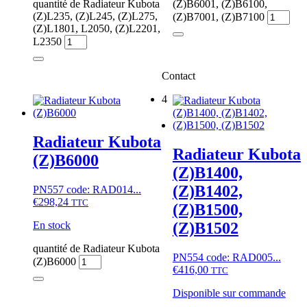
quantité de Radiateur Kubota
(Z)B6001, (Z)B6100,
(Z)L235, (Z)L245, (Z)L275,
(Z)B7001, (Z)B7100
(Z)L1801, L2050, (Z)L2201,
L2350
Contact
4
Radiateur Kubota
Radiateur Kubota
(Z)B6000
(Z)B1400,
(Z)B1402,
PN557 code: RAD014...
€
298,24
TTC
(Z)B1500,
En stock
(Z)B1502
quantité de Radiateur Kubota
PN554 code: RAD005...
(Z)B6000
€
416,00
TTC
Disponible sur commande