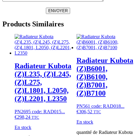
ENVOYER
Products Similaires
Radiateur Kubota
Radiateur Kubota
(Z)B6001,
(Z)L235, (Z)L245,
(Z)B6100,
(Z)L275,
(Z)B7001,
(Z)L1801, L2050,
(Z)B7100
(Z)L2201, L2350
PN561 code: RAD018...
PN2695 code: RAD015...
€
306,52
TTC
€
298,24
TTC
En stock
En stock
quantité de Radiateur Kubota