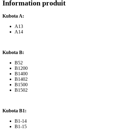
Information produit
Kubota A:
A13
A14
Kubota B:
B52
B1200
B1400
B1402
B1500
B1502
Kubota B1:
B1-14
B1-15