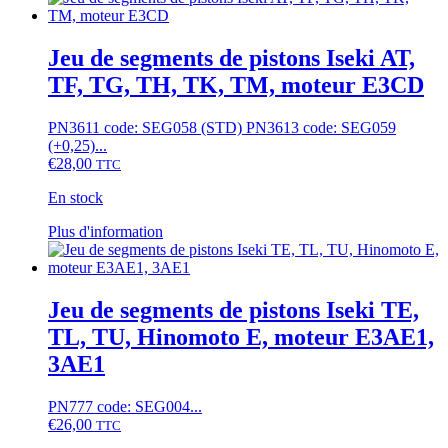
de
segments
de
Jeu de segments de pistons Iseki AT,
pistons
TF, TG, TH, TK, TM, moteur E3CD
Iseki
TU,TX,
Mitsubishi
PN3611 code: SEG058 (STD) PN3613 code: SEG059
D,
(+0,25)...
Satoh
€
28,00
TTC
ST,
moteur
En stock
K3A,
K4A
Ce
Plus d'information
produit
a
plusieurs
variations.
Jeu de segments de pistons Iseki TE,
Les
TL, TU, Hinomoto E, moteur E3AE1,
options
peuvent
3AE1
être
choisies
PN777 code: SEG004...
sur
€
26,00
TTC
la
page