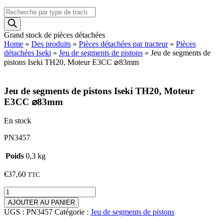
Recherche
de
produits
Grand stock de pièces détachées
Home
»
Des produits
»
Pièces détachées par tracteur
»
Pièces
détachées Iseki
»
Jeu de segments de pistons
»
Jeu de segments de
pistons Iseki TH20, Moteur E3CC ⌀83mm
Jeu de segments de pistons Iseki TH20, Moteur
E3CC ⌀83mm
En stock
PN3457
Poids
0,3 kg
€
37,60
TTC
quantité
de
AJOUTER AU PANIER
Jeu
UGS :
PN3457
Catégorie :
Jeu de segments de pistons
de