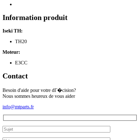
segments
de
pistons
Information produit
Iseki
TH20,
Iseki TH:
Moteur
E3CC
TH20
⌀83mm
Moteur:
E3CC
Contact
Besoin d'aide pour votre dГ�cision?
Nous sommes heureux de vous aider
info@mtparts.fr