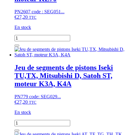
PN2607 code : SEG051...
€
27,20
TTC
En stock
quantité
de
Jeu
de
segments
de
Jeu de segments de pistons Iseki
pistons
TU,TX, Mitsubishi D, Satoh ST,
Iseki
TX,
moteur K3A, K4A
moteur
KE70
PN779 code: SEG029...
€
27,20
TTC
En stock
quantité
de
Jeu