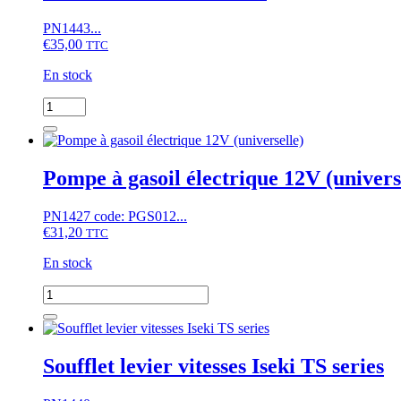
Iseki
PN1443...
TU127,
€
35,00
TU135,
TTC
TU137,
En stock
Moteurs
L2C,
quantité
L2E,...
de
(76,5°C,
Autocollant
hauteur
Iseki
45mm)
Sial
Pompe à gasoil électrique 12V (univers
17
PN1427 code: PGS012...
€
31,20
TTC
En stock
quantité
de
Pompe
à
gasoil
Soufflet levier vitesses Iseki TS series
électrique
12V