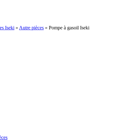
es Iseki
»
Autre pièces
»
Pompe à gasoil Iseki
èces