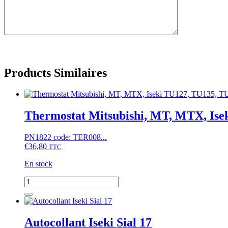
Products Similaires
Thermostat Mitsubishi, MT, MTX, Ise
PN1822 code: TER008...
€
36,80
TTC
En stock
quantité
de
Thermostat
Mitsubishi,
MT,
Autocollant Iseki Sial 17
MTX,