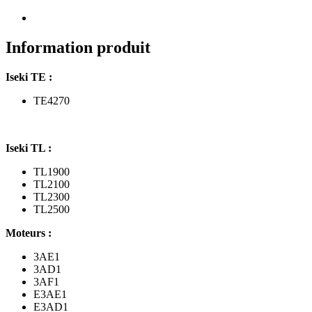
à
gasoil
Iseki
Information produit
Iseki TE :
TE4270
Iseki TL :
TL1900
TL2100
TL2300
TL2500
Moteurs :
3AE1
3AD1
3AF1
E3AE1
E3AD1