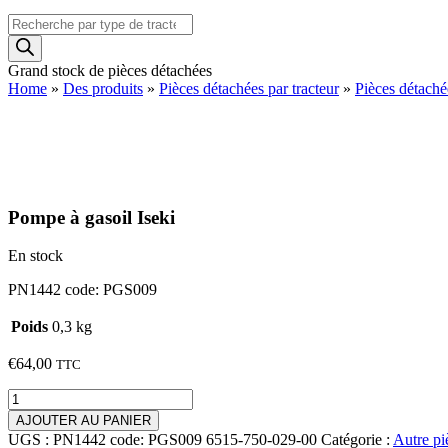
Recherche
de
produits
Grand stock de pièces détachées
Home
»
Des produits
»
Pièces détachées par tracteur
»
Pièces détaché
Pompe à gasoil Iseki
En stock
PN1442 code: PGS009
Poids
0,3 kg
€
64,00
TTC
quantité
de
AJOUTER AU PANIER
Pompe
UGS :
PN1442 code: PGS009 6515-750-029-00
Catégorie :
Autre pi