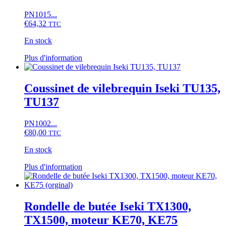
options
peuvent
PN1015...
être
€
64,32
TTC
choisies
sur
En stock
la
Ce
page
Plus d'information
produit
du
a
produit
plusieurs
Coussinet de vilebrequin Iseki TU135,
variations.
TU137
Les
options
peuvent
PN1002...
être
€
80,00
TTC
choisies
sur
En stock
la
Ce
page
Plus d'information
produit
du
a
produit
plusieurs
variations.
Rondelle de butée Iseki TX1300,
Les
TX1500, moteur KE70, KE75
options