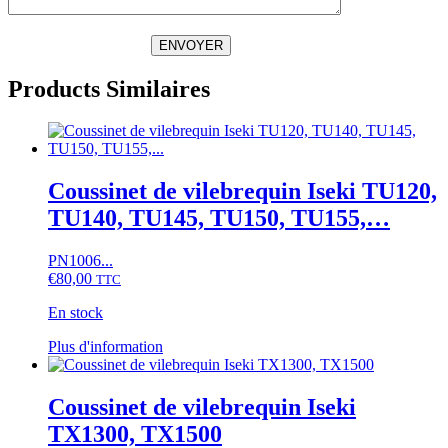
ENVOYER
Products Similaires
Coussinet de vilebrequin Iseki TU120,
TU140, TU145, TU150, TU155,…
PN1006...
€
80,00
TTC
En stock
Ce
Plus d'information
produit
a
plusieurs
Coussinet de vilebrequin Iseki
variations.
TX1300, TX1500
Les