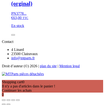
peuvent
(orginal)
être
choisies
PN3778...
sur
€
63,00
TTC
la
page
En stock
du
produit
quantité
de
Contact
Rondelle
de
4 Linard
butée
23500 Clairavaux
Iseki
info@mtparts.fr
TX1300,
TX1500,
Droit d’auteur (©) 2026 |
plan du site
|
Mention legal
moteur
KE70,
KE75
(orginal)
Shopping cart
0
Il n'y a pas d'articles dans le panier !
Continuer les achats
0