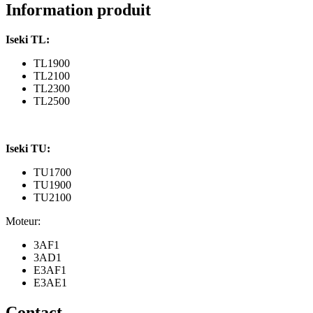
Information produit
Iseki TL:
TL1900
TL2100
TL2300
TL2500
Iseki TU:
TU1700
TU1900
TU2100
Moteur:
3AF1
3AD1
E3AF1
E3AE1
Contact