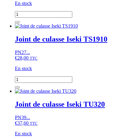
En stock
quantité
de
Joint
de
culasse
Joint de culasse Iseki TS1910
Iseki
TU157F
PN27...
€
28,00
TTC
En stock
quantité
de
Joint
de
culasse
Joint de culasse Iseki TU320
Iseki
TS1910
PN39...
€
37,60
TTC
En stock