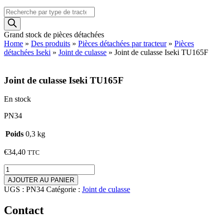
Recherche
de
produits
Grand stock de pièces détachées
Home
»
Des produits
»
Pièces détachées par tracteur
»
Pièces
détachées Iseki
»
Joint de culasse
»
Joint de culasse Iseki TU165F
Joint de culasse Iseki TU165F
En stock
PN34
Poids
0,3 kg
€
34,40
TTC
quantité
de
AJOUTER AU PANIER
Joint
UGS :
PN34
Catégorie :
Joint de culasse
de
culasse
Contact
Iseki