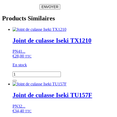
ENVOYER
Products Similaires
Joint de culasse Iseki TX1210
PN41...
€
28,00
TTC
En stock
quantité
de
Joint
de
culasse
Joint de culasse Iseki TU157F
Iseki
TX1210
PN32...
€
34,40
TTC