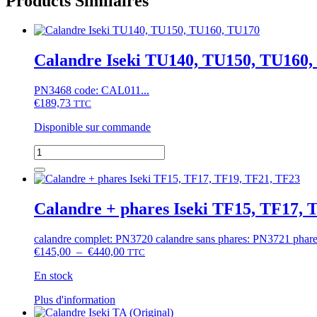
Products Similaires
Calandre Iseki TU140, TU150, TU160
PN3468 code: CAL011...
€
189,73
TTC
Disponible sur commande
quantité
de
Calandre
Iseki
TU140,
Calandre + phares Iseki TF15, TF17, 
TU150,
TU160,
calandre complet: PN3720 calandre sans phares: PN3721 phares
TU170
Plage
€
145,00
–
€
440,00
TTC
de
En stock
prix :
€145,00
Ce
Plus d'information
à
produit
€440,00