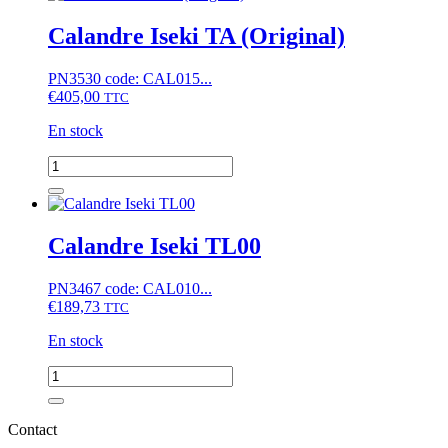
a
plusieurs
Calandre Iseki TA (Original)
variations.
Les
PN3530 code: CAL015...
options
€
405,00
TTC
peuvent
être
En stock
choisies
sur
quantité
la
de
page
Calandre
du
Iseki
produit
TA
Calandre Iseki TL00
(Original)
PN3467 code: CAL010...
€
189,73
TTC
En stock
quantité
de
Calandre
Iseki
Contact
TL00