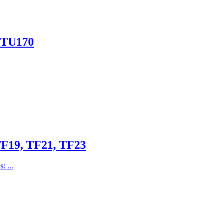
, TU170
TF19, TF21, TF23
: ...