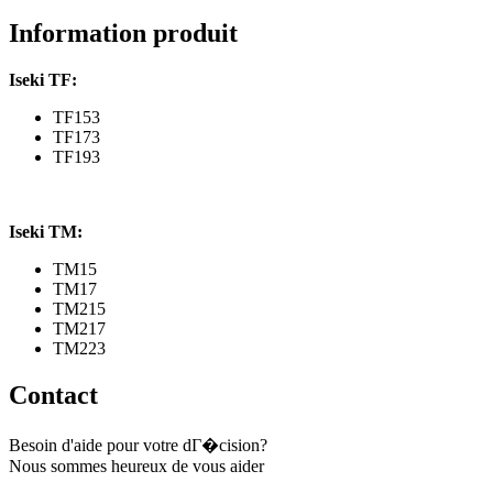
TM
series
Information produit
Iseki TF:
TF153
TF173
TF193
Iseki TM:
TM15
TM17
TM215
TM217
TM223
Contact
Besoin d'aide pour votre dГ�cision?
Nous sommes heureux de vous aider