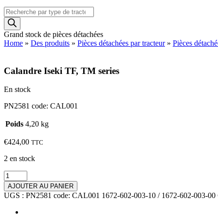
Recherche
de
produits
Grand stock de pièces détachées
Home
»
Des produits
»
Pièces détachées par tracteur
»
Pièces détaché
Calandre Iseki TF, TM series
En stock
PN2581 code: CAL001
Poids
4,20 kg
€
424,00
TTC
2 en stock
quantité
de
AJOUTER AU PANIER
Calandre
UGS :
PN2581 code: CAL001 1672-602-003-10 / 1672-602-003-00
Iseki
TF,