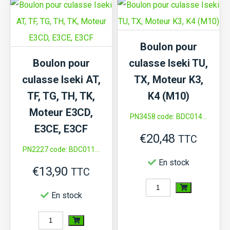
TU,
TF,
TX,
TH,
Mitsubishi
TM,
Boulon pour
D,
Moteur
Boulon pour
culasse Iseki TU,
MT,
E390,
culasse Iseki AT,
TX, Moteur K3,
MTE,
E393,
TF, TG, TH, TK,
K4 (M10)
Satoh
E3100,
Moteur E3CD,
PN3458 code: BDC014...
S,
E3112
E3CE, E3CF
€
20,48
ST,
TTC
PN2227 code: BDC011...
Suzue
En stock
€
13,90
M,
TTC
quantité
moteur
En stock
de
K3
quantité
Boulon