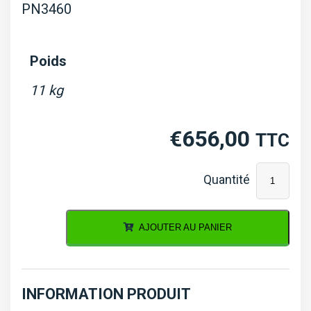
PN3460
Poids
11 kg
€
656,00
TTC
quantité
de
Culasse
AJOUTER AU PANIER
Iseki
AT,
TF,
INFORMATION PRODUIT
TG,