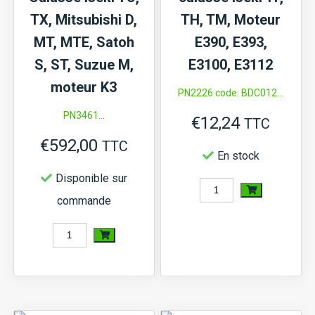
TX, Mitsubishi D,
TH, TM, Moteur
MT, MTE, Satoh
E390, E393,
S, ST, Suzue M,
E3100, E3112
moteur K3
PN2226 code: BDC012...
PN3461...
€
12,24
TTC
€
592,00
TTC
En stock
Disponible sur
quantité
commande
de
quantité
Boulon
de
pour
Culasse
culasse
Iseki
Iseki