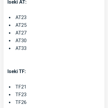
Iseki AT:
TH,
TK,
AT23
Moteur
AT25
E3CC,
AT27
E3CD,
AT30
E3CE,
AT33
E3CF
Iseki TF:
TF21
TF23
TF26